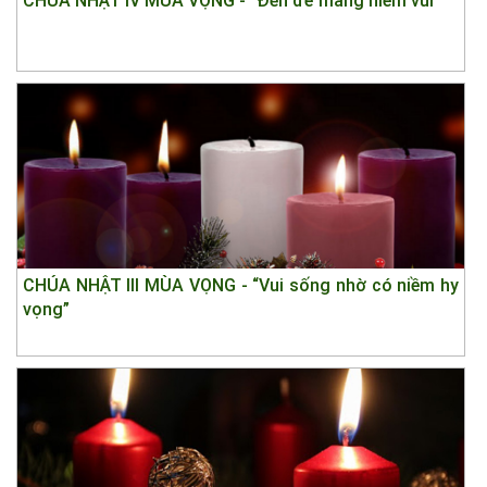
CHÚA NHẬT IV MÙA VỌNG - “Đến để mang niềm vui”
CHÚA NHẬT III MÙA VỌNG - “Vui sống nhờ có niềm hy
vọng”