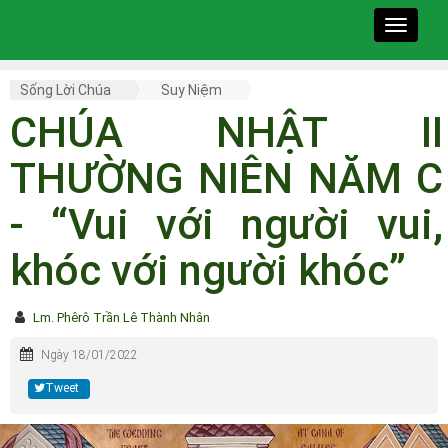
Toggle
navigat
Sống Lời Chúa
Suy Niệm
CHÚA NHẬT II
THƯỜNG NIÊN NĂM C
- “Vui với người vui,
khóc với người khóc”
Lm. Phêrô Trần Lê Thành Nhân
Ngày 18/01/2022
Tweet