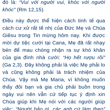
đó là:
“Vui với người vui, khóc với người
khóc”
(Rm 12,15)
.
Điều này được thể hiện cách tinh tế qua
cách cư xử rất tế nhị của Đức Mẹ và Chúa
Giêsu trong Tin mừng hôm nay. Khi được
mời dự tiệc cưới tại Cana, Mẹ đã rất nhạy
bén để mau chóng nhận ra sự khó khăn
của gia đình nhà cưới:
“Họ hết rượu rồi”
(Ga 2,3)
.
Đây không phải là việc Mẹ phải lo
và cũng không phải là trách nhiệm của
Chúa. Vậy mà Mẹ Maria, vì không muốn
thấy đôi bạn và gia chủ phải buồn trong
ngày vui nên vẫn cứ tiếp tục ý định xin
Chúa giúp khi Mẹ nói với các người giúp
việc:
“Người bảo gì, các anh cứ làm theo”