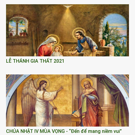
LỄ THÁNH GIA THẤT 2021
CHÚA NHẬT IV MÙA VỌNG - “Đến để mang niềm vui”