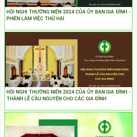
HỘI NGHỊ THƯỜNG NIÊN 2024 CỦA ỦY BAN GIA ĐÌNH -
PHIÊN LÀM VIỆC THỨ HAI
HỘI NGHỊ THƯỜNG NIÊN 2024 CỦA ỦY BAN GIA ĐÌNH -
THÁNH LỄ CẦU NGUYỆN CHO CÁC GIA ĐÌNH