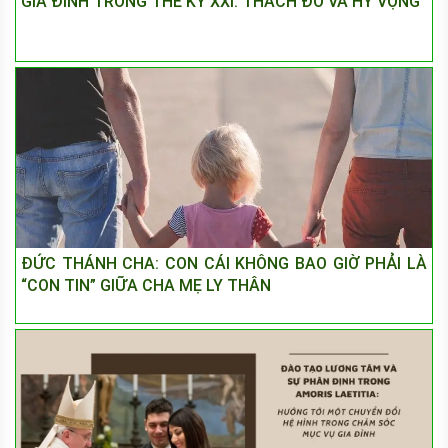
GIA ĐÌNH TRONG THẾ KỶ XXI: THÁCH ĐỐ VÀ HY VỌNG
ĐỨC THÁNH CHA: CON CÁI KHÔNG BAO GIỜ PHẢI LÀ
“CON TIN” GIỮA CHA MẸ LY THÂN