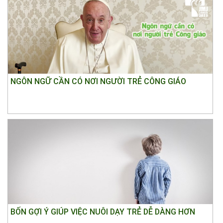
NGÔN NGỮ CẦN CÓ NƠI NGƯỜI TRẺ CÔNG GIÁO
BỐN GỢI Ý GIÚP VIỆC NUÔI DẠY TRẺ DỄ DÀNG HƠN