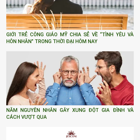
GIỚI TRẺ CÔNG GIÁO MỸ CHIA SẺ VỀ “TÌNH YÊU VÀ
HÔN NHÂN” TRONG THỜI ĐẠI HÔM NAY
NĂM NGUYÊN NHÂN GÂY XUNG ĐỘT GIA ĐÌNH VÀ
CÁCH VƯỢT QUA