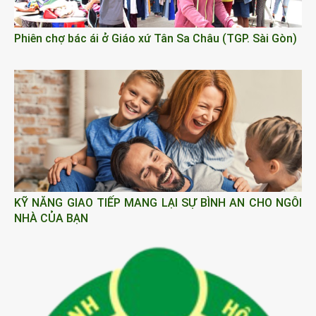
Phiên chợ bác ái ở Giáo xứ Tân Sa Châu (TGP. Sài Gòn)
KỸ NĂNG GIAO TIẾP MANG LẠI SỰ BÌNH AN CHO NGÔI
NHÀ CỦA BẠN