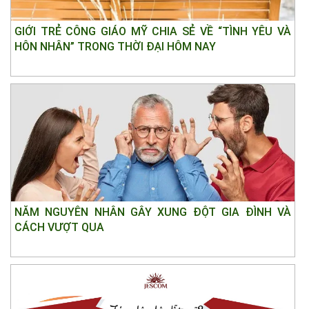
GIỚI TRẺ CÔNG GIÁO MỸ CHIA SẺ VỀ “TÌNH YÊU VÀ
HÔN NHÂN” TRONG THỜI ĐẠI HÔM NAY
NĂM NGUYÊN NHÂN GÂY XUNG ĐỘT GIA ĐÌNH VÀ
CÁCH VƯỢT QUA