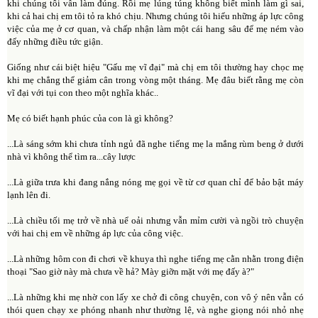
khi chúng tôi vẫn làm đúng. Rồi mẹ lúng túng không biết mình làm gì sai,
khi cả hai chị em tôi tỏ ra khó chịu. Nhưng chúng tôi hiểu những áp lực công
việc của mẹ ở cơ quan, và chấp nhận làm một cái hang sâu để mẹ ném vào
đấy những điều tức giận.
Giống như cái biệt hiệu "Gấu mẹ vĩ đại" mà chị em tôi thường hay chọc mẹ
khi mẹ chẳng thể giảm cân trong vòng một tháng. Mẹ đâu biết rằng mẹ còn
vĩ đại với tụi con theo một nghĩa khác..
Mẹ có biết hạnh phúc của con là gì không?
...Là sáng sớm khi chưa tỉnh ngủ đã nghe tiếng mẹ la mắng rùm beng ở dưới
nhà vì không thể tìm ra...cây lược
...Là giữa trưa khi đang nắng nóng mẹ gọi về từ cơ quan chỉ để bảo bật máy
lạnh lên đi.
...Là chiều tối mẹ trở về nhà uể oải nhưng vẫn mỉm cười và ngồi trò chuyện
với hai chị em về những áp lực của công việc.
...Là những hôm con đi chơi về khuya thì nghe tiếng mẹ cằn nhằn trong điện
thoại "Sao giờ này mà chưa về hả? Mày giỡn mặt với mẹ đấy à?"
...Là những khi mẹ nhờ con lấy xe chở đi công chuyện, con vô ý nên vẫn có
thói quen chạy xe phóng nhanh như thường lệ, và nghe giọng nói nhỏ nhẹ