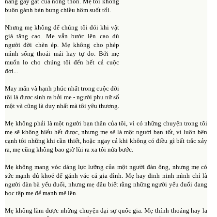
nắng gay gắt của nông thôn. Mẹ tôi không
buôn gánh bán bưng chiều hôm suốt tối.
Nhưng mẹ không để chúng tôi đói khi vật
giá tăng cao. Mẹ vẫn bước lên cao dù
người đời chèn ép. Mẹ không cho phép
mình sống thoải mái hay tự do. Bởi mẹ
muốn lo cho chúng tôi đến hết cả cuộc
đời...
May mắn và hạnh phúc nhất trong cuộc đời
tôi là được sinh ra bởi mẹ - người phụ nữ số
một và cũng là duy nhất mà tôi yêu thương.
Mẹ không phải là một người bạn thân của tôi, vì có những chuyện trong tôi
mẹ sẽ không hiểu hết được, nhưng mẹ sẽ là một người bạn tốt, vì luôn bên
cạnh tôi những khi cần thiết, hoặc ngay cả khi không có điều gì bất trắc xảy
ra, mẹ cũng không bao giờ lùi ra xa tôi nửa bước.
Mẹ không mang vóc dáng lực lưỡng của một người đàn ông, nhưng mẹ có
sức mạnh đủ khoẻ để gánh vác cả gia đình. Mẹ hay đinh ninh mình chỉ là
người đàn bà yếu đuối, nhưng mẹ đâu biết rằng những người yếu đuối đang
học tập mẹ để mạnh mẽ lên.
Mẹ không làm được những chuyện đại sự quốc gia. Mẹ thỉnh thoảng hay la