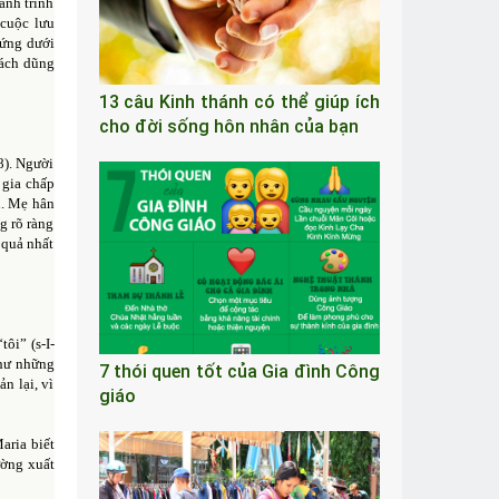
ành trình
 cuộc lưu
đứng dưới
cách dũng
13 câu Kinh thánh có thể giúp ích
cho đời sống hôn nhân của bạn
8). Người
 gia chấp
i. Mẹ hân
g rõ ràng
 quả nhất
tôi” (s-I-
như những
7 thói quen tốt của Gia đình Công
n lại, vì
giáo
aria biết
ường xuất