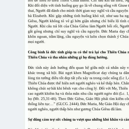
hỏi để hiểu rõ điều Thiên Chúa muốn. Chỉ sau khi đã hiểu, Ng
Khi đối diện với tình huống gay go là về chung sống với Giuse t
thai, Người đã dành cho mình thời gian suy nghĩ và cầu nguyện
bà Elzabeth. Khi gặp những tình huống khó xử, như sau ba n
Giêsu, Người không tỏ vẻ gì hờn giận nhưng chỉ biểu lộ tình 
Người. Khi câu trả lời của Chúa Giêsu làm Người bối rối, Ngườ
gắt gỏng nhưng chỉ suy nghĩ và cầu nguyện. Đức Maria dạy c
khôn ngoan, trầm lặng, cầu nguyện và luôn chọn thánh ý Chúa 
mọi người.
Công bình là đức tính giúp ta có thể trả lại cho Thiên Chúa 
Thiên Chúa và tha nhân những gì họ đáng hưởng.
Đức tính này ảnh hưởng đến quan hệ giữa một cá nhân này v
khác trong xã hội. Bài ngợi khen Magnificat dạy chúng ta dâ
lòng tin tưởng điều tốt đẹp tất yếu xảy ra trong cuộc sống (L
Thiên Chúa được thể hiện nơi người nghèo và kẻ thấp hèn. Châ
không chút sợ hãi khi bênh vực cho công lý. Đối với Mẹ, Thiên
cao người khiêm hạ và thỏa mãn nhu cầu người ngèo đói (Lc. 1
họ (Mt. 25,31-46). Theo Đức Giêsu, Giáo Hội phải tìm kiếm cô
thống liên tục…” (GLCG. 2444). Đức Maria, Mẹ Giáo Hội dạy chú
người nghèo, người thấp hèn như gương Chúa Giêsu đã làm.
Sự dũng cảm trợ sức chúng ta vượt qua những khó khăn và cám