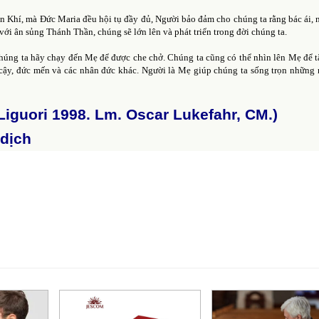
ần Khí, mà Đức Maria đều hội tụ đầy đủ, Người bảo đảm cho chúng ta rằng bác ái, 
với ân sủng Thánh Thần, chúng sẽ lớn lên và phát triển trong đời chúng ta.
 chúng ta hãy chạy đến Mẹ để được che chở. Chúng ta cũng có thể nhìn lên Mẹ để 
cậy, đức mến và các nhân đức khác. Người là Mẹ giúp chúng ta sống trọn những
Liguori 1998. Lm. Oscar Lukefahr, CM.)
 dịch