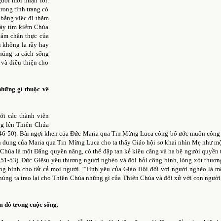
ười mới nhận lời.
rong tình trạng có
 bằng việc đi thăm
gày tìm kiếm Chúa
cảm chân thực của
i không la rầy hay
húng ta cách sống
và điều thiện cho
những gì thuộc về
ới các thành viên
ng lên Thiên Chúa
c 1,46-50). Bài ngợi khen của Đức Maria qua Tin Mừng Luca công bố ước muốn công
n dung của Maria qua Tin Mừng Luca cho ta thấy Giáo hội sơ khai nhìn Mẹ như m
 Chúa là một Đấng quyền năng, có thể đập tan kẻ kiêu căng và hạ bệ người quyền 
,51-53). Đức Giêsu yêu thương người nghèo và đòi hỏi công bình, lòng xót thươn
ng bình cho tất cả mọi người. “Tình yêu của Giáo Hội đối với người nghèo là m
ng ta trao lại cho Thiên Chúa những gì của Thiên Chúa và đối xử với con người,
 dỗ trong cuộc sống.