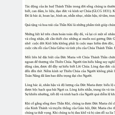
Tác động của ân huệ Thánh Thần trong đời sống chúng ta thườn
biết, can đảm, lo liệu, đạo đức và kính sợ Chúa (GLCG 1831). K
Đó là bác ái, hoan lạc, bình an, nhẫn nhục, nhân hậu, từ tâm, tru
Quà tặng và hoa trái của Thần Khí là những phẩm tính giúp chúng
Những liệt kê trên chưa hoàn toàn đầy đủ, vả lại có một số nhâ
và công nhận, rất cần thiết cho những ai muốn noi gương Đức G
nhớ: cuộc đời Kitô hữu không phải là cuộc mạo hiểm đơn độc, 
cuộc cứu rỗi của Chúa Giêsu và tình yêu của Chúa Thánh Thần. Đ
Mối liên hệ đặc biệt của Đức Maria với Chúa Thánh Thần chứng
ngoan để thượng tôn Thiên Chúa. Người tìm hiểu bằng suy nghĩ 
dũng cảm, được đổ đầy sự hiểu biết Lời Chúa. Lòng đạo đức c
đến đền thờ. Niềm kính sợ Thiên Chúa của Người không phải là
Toàn Năng đã làm bao điều trọng đại cho Người.
Lòng bác ái, nhân hậu và độ lượng của Đức Maria được biểu lộ 
được bộc bạch qua bài Ngợi ca. Lòng kiên nhẫn, trung tín và ti
Sự khiên nhường, tiết độ và trinh bạch của Người quá diễm lệ 
Khi cố gắng sống theo Thần Khí, chúng ta được Đức Maria chỉ c
của Kinh Thánh và truyền thống của Giáo hội, Đức Maria cho t
chúng ta thất vọng. Khi chúng ta bị đau khổ và bị cám dỗ xa lì