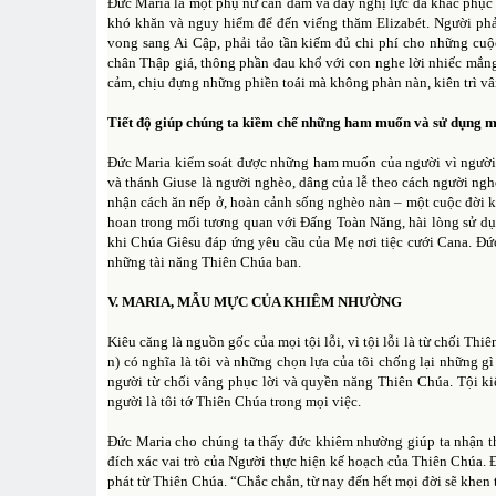
Đức Maria là một phụ nữ can đảm và đầy nghị lực đã khắc phục 
khó khăn và nguy hiểm để đến viếng thăm Elizabét. Người ph
vong sang Ai Cập, phải tảo tần kiếm đủ chi phí cho những cuộ
chân Thập giá, thông phần đau khổ với con nghe lời nhiếc mắn
cảm, chịu đựng những phiền toái mà không phàn nàn, kiên trì vâ
Tiết độ giúp chúng ta kiềm chế những ham muốn và sử dụng mọi
Đức Maria kiểm soát được những ham muốn của người vì người l
và thánh Giuse là người nghèo, dâng của lễ theo cách người ngh
nhận cách ăn nếp ở, hoàn cảnh sống nghèo nàn – một cuộc đời k
hoan trong mối tương quan với Đấng Toàn Năng, hài lòng sử dụ
khi Chúa Giêsu đáp ứng yêu cầu của Mẹ nơi tiệc cưới Cana. Đức
những tài năng Thiên Chúa ban.
V. MARIA, MẪU MỰC CỦA KHIÊM NHƯỜNG
Kiêu căng là nguồn gốc của mọi tội lỗi, vì tội lỗi là từ chối Thi
n) có nghĩa là tôi và những chọn lựa của tôi chống lại những
người từ chối vâng phục lời và quyền năng Thiên Chúa. Tội ki
người là tôi tớ Thiên Chúa trong mọi việc.
Đức Maria cho chúng ta thấy đức khiêm nhường giúp ta nhận th
đích xác vai trò của Người thực hiện kế hoạch của Thiên Chúa.
phát từ Thiên Chúa. “Chắc chắn, từ nay đến hết mọi đời sẽ khen 