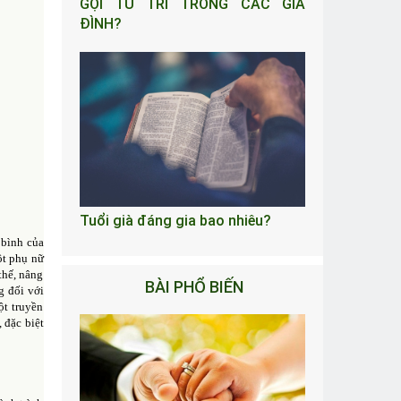
GỌI TU TRÌ TRONG CÁC GIA
ĐÌNH?
Tuổi già đáng gia bao nhiêu?
 bình của
ột phụ nữ
thế, nâng
BÀI PHỔ BIẾN
g đối với
ột truyền
 đặc biệt