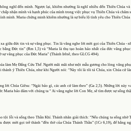
hông nghĩ đến mình. Ngược lại, khiêm nhường là nghĩ nhiều đến Thiên Chúa và
tự chấp nhận mình và hạnh phúc của mình trong việc phục vụ Thiên Chúa và chăm 
chính mình. Maria chứng minh khiêm nhường là sự biểu lộ tình yêu cho Thiên Chúa
 xa giữa đức tin và sự vâng phục. Tin là vâng nghe lời mời gọi của Thiên Chúa - 
 bằng Đức tin” (Rm 1,5) và “Maria là thụ tạo hoàn hảo nhất của đức vâng ph
nhờ sự vâng phục của Đức Maria” (Thánh Irênê, theo GLCG 494).
Chúa làm Mẹ Đấng Cứu Thế. Người mãi mãi như một mẫu gương cho lòng vâng phụ
 thánh ý Thiên Chúa, như khi Người nói: “Này tôi là tôi tá Chúa, xin Chúa cứ là
ng lời Chúa Giêsu: “Ngài bảo gì, các anh cứ làm theo” (Ga 2,5). Những lời này 
ức Maria bảo đảm với chúng ta “ Ai vâng nghe lời Con Mẹ, sẽ tìm được sự sống thậ
ho tội lỗi và sống theo Thần Khí. Thánh nhân giải thích: “Nếu chúng ta sống nhờ 
ữu được mời gọi trở thành “đền thờ của Chúa Thánh Thần” (1Cr 6,19), để hằng n