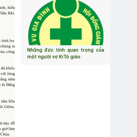
inh, hiểu
Thần Khí.
 tinh lọc
 chúng ta
Những đức tính quan trọng của
húa, công
một người vợ KiTô giáo
i đủ khôn
 với lòng
 hằng năm
a là Đấng
g tâm hồn
ức Giêsu.
ời dạy dỗ
o giờ làm
 Chúa.