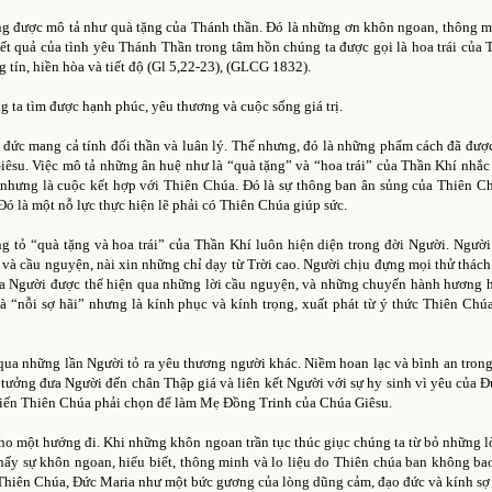
g được mô tả như quà tặng của Thánh thần. Đó là những ơn khôn ngoan, thông m
ết quả của tình yêu Thánh Thần trong tâm hồn chúng ta được gọi là hoa trái của 
ng tín, hiền hòa và tiết độ (Gl 5,22-23), (GLCG 1832).
 ta tìm được hạnh phúc, yêu thương và cuộc sống giá trị.
n đức mang cả tính đối thần và luân lý. Thế nhưng, đó là những phẩm cách đã được
iêsu. Việc mô tả những ân huệ như là “quà tặng” và “hoa trái” của Thần Khí nhắc
nhưng là cuộc kết hợp với Thiên Chúa. Đó là sự thông ban ân sủng của Thiên C
ó là một nỗ lực thực hiện lẽ phải có Thiên Chúa giúp sức.
 tỏ “quà tặng và hoa trái” của Thần Khí luôn hiện diện trong đời Người. Ngườ
và cầu nguyện, nài xin những chỉ dạy từ Trời cao. Người chịu đựng mọi thử thách
ủa Người được thể hiện qua những lời cầu nguyện, và những chuyến hành hương
 “nỗi sợ hãi” nhưng là kính phục và kính trọng, xuất phát từ ý thức Thiên Chú
qua những lần Người tỏ ra yêu thương người khác. Niềm hoan lạc và bình an tron
n tưởng đưa Người đến chân Thập giá và liên kết Người với sự hy sinh vì yêu của Đ
khiến Thiên Chúa phải chọn để làm Mẹ Đồng Trinh của Chúa Giêsu.
ho một hướng đi. Khi những khôn ngoan trần tục thúc giục chúng ta từ bỏ những l
hấy sự khôn ngoan, hiểu biết, thông minh và lo liệu do Thiên chúa ban không ba
a Thiên Chúa, Đức Maria như một bức gương của lòng dũng cảm, đạo đức và kính sợ