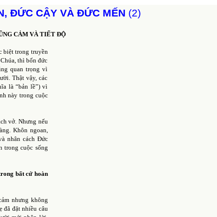
N, ĐỨC CẬY VÀ ĐỨC MẾN
(2)
DŨNG CẢM VÀ TIẾT ĐỘ
 biệt trong truyền
Chúa, thì bốn đức
ũng quan trọng vì
ười. Thật vậy, các
ĩa là “bản lề”) vì
ính này trong cuộc
sách vở. Nhưng nếu
dàng. Khôn ngoan,
 và nhân cách Đức
n trong cuộc sống
trong bất cứ hoàn
 cảm nhưng không
ẹ đã đặt nhiều câu