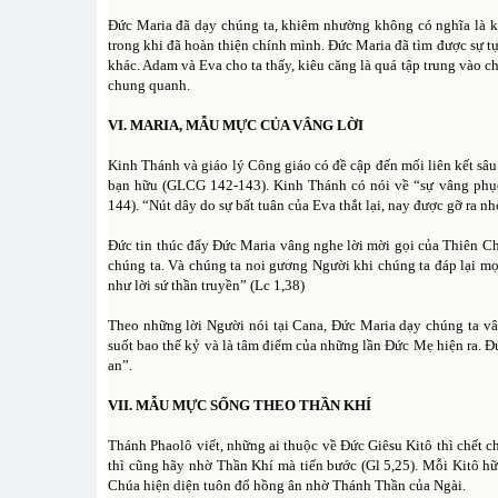
Đức Maria đã dạy chúng ta, khiêm nhường không có nghĩa là k
trong khi đã hoàn thiện chính mình. Đức Maria đã tìm được sự 
khác. Adam và Eva cho ta thấy, kiêu căng là quá tập trung vào 
chung quanh.
VI. MARIA, MẪU MỰC CỦA VÂNG LỜI
Kinh Thánh và giáo lý Công giáo có đề cập đến mối liên kết sâu
bạn hữu (GLCG 142-143). Kinh Thánh có nói về “sự vâng phục
144). “Nút dây do sự bất tuân của Eva thắt lại, nay được gỡ ra 
Đức tin thúc đẩy Đức Maria vâng nghe lời mời gọi của Thiên 
chúng ta. Và chúng ta noi gương Người khi chúng ta đáp lại mọi
như lời sứ thần truyền” (Lc 1,38)
Theo những lời Người nói tại Cana, Đức Maria dạy chúng ta vâ
suốt bao thế kỷ và là tâm điểm của những lần Đức Mẹ hiện ra. Đ
an”.
VII. MẪU MỰC SỐNG THEO THẦN KHÍ
Thánh Phaolô viết, những ai thuộc về Đức Giêsu Kitô thì chết c
thì cũng hãy nhờ Thần Khí mà tiến bước (Gl 5,25). Mỗi Kitô h
Chúa hiện diện tuôn đổ hồng ân nhờ Thánh Thần của Ngài.