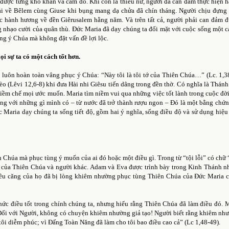
được từng khó khăn và cám dỗ. Khi còn là thiếu nữ, người đã can đảm thực hiện h
ải về Bêlem cùng Giuse khi bụng mang dạ chửa đã chín tháng. Người chịu đựng
c hành hương về đền Giêrusalem hằng năm. Và trên tất cả, người phải can đảm 
g nhạo cười của quân thù. Đức Maria đã dạy chúng ta đối mặt với cuộc sống một 
ng ý Chúa mà không đặt vấn đề lợi lộc.
 sự ta có một cách tốt hơn.
uôn hoàn toàn vâng phục ý Chúa: “Này tôi là tôi tớ của Thiên Chúa…” (Lc. 1,3
èo (Lêvi 12,6-8) khi đưa Hài nhi Giêsu tiến dâng trong đền thờ. Có nghĩa là Thánh
iềm chế mọi ước muốn. Maria tìm niềm vui qua những việc tốt lành trong cuộc đờ
ng với những gì mình có – từ nước đã trở thành rượu ngon – Đó là một bằng chứn
 Maria dạy chúng ta sống tiết độ, gồm hai ý nghĩa, sống điều độ và sử dụng hiệu
ên Chúa mà phục tùng ý muốn của ai đó hoặc một điều gì. Trong từ “tội lỗi” có chữ “
 gì của Thiên Chúa và người khác. Adam và Eva được trình bày trong Kinh Thánh 
êu căng của họ đã bị lòng khiêm nhường phục tùng Thiên Chúa của Đức Maria cả
ức điều tốt trong chính chúng ta, nhưng hiểu rằng Thiên Chúa đã làm điều đó. M
 Đối với Người, không có chuyện khiêm nhường giả tạo! Người biết rằng khiêm nh
tôi diễm phúc; vì Đấng Toàn Năng đã làm cho tôi bao điều cao cả” (Lc 1,48-49).