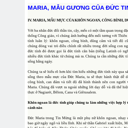
MARIA, MẪU GƯƠNG CỦA ĐỨC TI
IV. MARIA, MẪU MỰC CỦA KHÔN NGOAN, CÔNG BÌNH, 
Với ba nhân đức đối thần tin, cậy, mến có một tầm quan trọng đặc
thống Công giáo, vì chúng ảnh hưởng đến mối tương với Thiên 
tính luân lý: khôn ngoan, công bình, dũng cảm và tiết độ c
chúng đóng vai trò điều chỉnh rất nhiều trong đời sống con ng
đức tính đó được gọi là đức tính căn bản (tiếng Latinh có ngh
nhiều đức tính khác từ chúng mà ra. Chúng ta cần những đức t
sống hằng ngày.
Chúng ta sẽ hiểu rõ hơn khi tìm hiểu những đức tính này qua 
sống theo mẫu mực của Đức Maria, ta sẽ thực hành thật dễ 
công bình, can đảm và tiết độ đã hình thành nên con người
Maria. Chúng đã vượt ra ngoài những lời dạy dỗ và đã thể hiệ
thực ở Nagiarét, Bêlem, Cana và Giêrusalem.
Khôn ngoan là đức tính giúp chúng ta làm những việc hợp lý 
cảnh nào
.
Đức Maria trong Tin Mừng là một phụ nữ khôn ngoan, nhạy
bao giờ ngây ngô và liều lĩnh. Khi sứ thần Gabriel xuất hiện, M