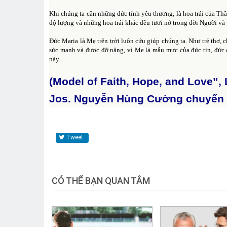
Khi chúng ta cần những đức tính yêu thương, là hoa trái của Th
độ lượng và những hoa trái khác đều tươi nở trong đời Người và 
Đức Maria là Mẹ trên trời luôn cứu giúp chúng ta. Như trẻ thơ,
sức mạnh và được đỡ nâng, vì Mẹ là mẫu mực của đức tin, đức 
này.
(Model of Faith, Hope, and Love”, 
Jos. Nguyễn Hùng Cường chuyển
Tweet
CÓ THỂ BẠN QUAN TÂM