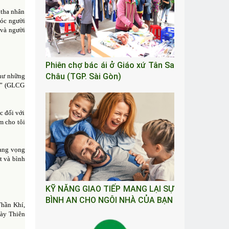
 tha nhân
sóc người
 và người
Phiên chợ bác ái ở Giáo xứ Tân Sa
Châu (TGP. Sài Gòn)
như những
ục” (GLCG
c đối với
m cho tôi
vang vọng
t và bình
KỸ NĂNG GIAO TIẾP MANG LẠI SỰ
BÌNH AN CHO NGÔI NHÀ CỦA BẠN
Thần Khí,
gày Thiên