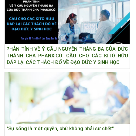
PHẢN TỈNH VỀ Ý CẦU NGUYỆN THÁNG BA CỦA ĐỨC
THÁNH CHA PHANXICÔ: CẦU CHO CÁC KITÔ HỮU
ĐÁP LẠI CÁC THÁCH ĐỐ VỀ ĐẠO ĐỨC Y SINH HỌC
"Sự sống là một quyền, chứ không phải sự chết"