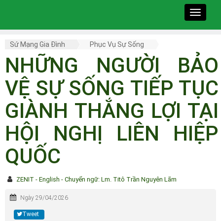
Toggle
navigat
Sứ Mạng Gia Đình
Phục Vụ Sự Sống
NHỮNG NGƯỜI BẢO
VỆ SỰ SỐNG TIẾP TỤC
GIÀNH THẮNG LỢI TẠI
HỘI NGHỊ LIÊN HIỆP
QUỐC
ZENIT - English - Chuyển ngữ: Lm. Titô Trần Nguyên Lãm
Ngày 29/04/2026
Tweet