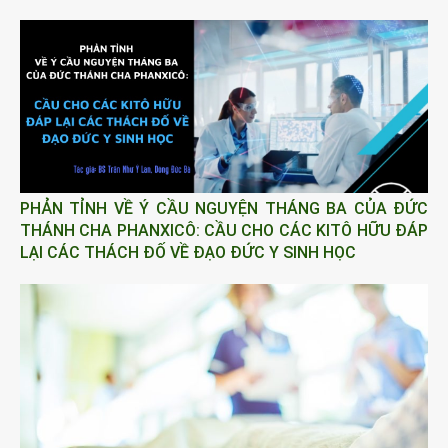
PHẢN TỈNH VỀ Ý CẦU NGUYỆN THÁNG BA CỦA ĐỨC
THÁNH CHA PHANXICÔ: CẦU CHO CÁC KITÔ HỮU ĐÁP
LẠI CÁC THÁCH ĐỐ VỀ ĐẠO ĐỨC Y SINH HỌC