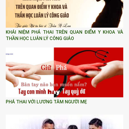
KHÁI NIỆM PHÁ THAI TRÊN QUAN ĐIỂM Y KHOA VÀ
THẦN HỌC LUÂN LÝ CÔNG GIÁO
PHÁ THAI VỚI LƯƠNG TÂM NGƯỜI MẸ