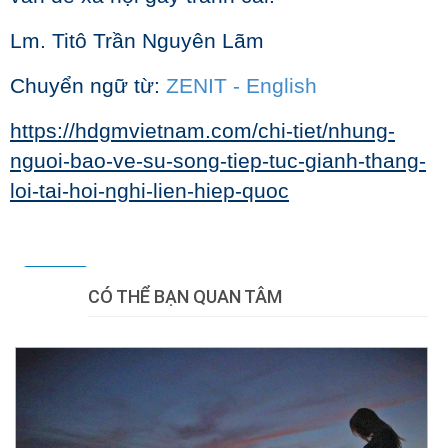
Lm. Titô Trần Nguyên Lãm
Chuyển ngữ từ:
ZENIT - English
https://hdgmvietnam.com/chi-tiet/nhung-
nguoi-bao-ve-su-song-tiep-tuc-gianh-thang-
loi-tai-hoi-nghi-lien-hiep-quoc
Tweet
CÓ THỂ BẠN QUAN TÂM