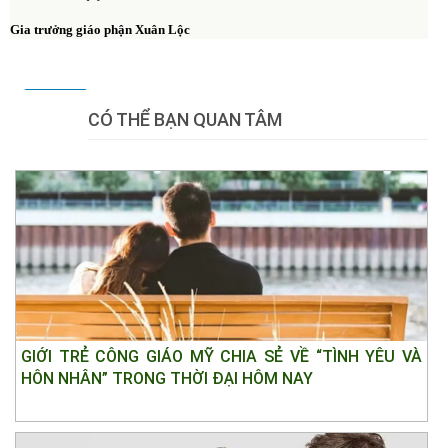
Gia trưởng giáo phận Xuân Lộc
Tweet
CÓ THỂ BẠN QUAN TÂM
GIỚI TRẺ CÔNG GIÁO MỸ CHIA SẺ VỀ “TÌNH YÊU VÀ
HÔN NHÂN” TRONG THỜI ĐẠI HÔM NAY