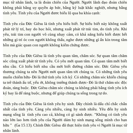
mục tử nhân lành, ta là đoàn chiên của Người. Người lãnh đạo đoàn chiên
không phải bằng uy quyền áp bức, bằng kỷ luật khắc nghiệt, nhưng bằng
tình yêu. Tình yêu của Người đươc biểu lộ qua ba khía cạnh:
Tình yêu của Đức Giêsu là tình yêu hiểu biết. Sự hiểu biết này không xuất
phát từ lý trí, hay do học hỏi, nhưng xuất phát từ trái tim, do tình yêu. Khi
yêu, trái tim con người vô cùng nhạy cảm, có khả năng hiểu biết được hết
những gì trí óc con người không thấu, nghe được những gì ẩn kín trong tâm
hồn mà giác quan con người không kiểm chứng được.
Tình yêu của Đức Giêsu là tình yêu quan tâm, chăm sóc. Sự quan tâm chăm
sóc cũng xuất phát từ tình yêu. Có yêu mới quan tâm. Có quan tâm mới biết
nhu cầu. Có hiểu biết nhu cầu mới biết đường chăm sóc. Đức Giêsu yêu
thương chúng ta nên Người mới quan tâm tới chúng ta. Có những tình yêu
muốn chiếm hữu- Đó là thứ tình yêu ích kỷ. Có những chăm sóc khiến chúng
ta trở thành ấu trĩ, yếu ớt, không trưởng thành được- Đó là thứ chăm sóc độc
đoán, ràng buộc. Đức Giêsu chăm sóc chúng ta không phải bằng tình yêu ích
kỷ hay là để ràng buộc, nhưng để giúp chúng ta sống trong tự do.
Tình yêu của Đức Giêsu là tình yêu hy sinh. Đây chính là dấu chỉ chắc chắn
nhất của tình yêu. Càng yêu nhiều, càng hy sinh nhiều. Yêu đến hy sinh
mạng sống là tình yêu cao cả, không có gì sánh được. “Không có tình yêu
nào lớn lao hơn tình yêu của Người dám hy sinh mạng sống mình cho bạn
hữu ” (Ga 15.13). Chính Đức Giêsu đã thực hiện tình yêu vì Người là mục tử
nhân lành.