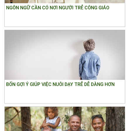
NGÔN NGỮ CẦN CÓ NƠI NGƯỜI TRẺ CÔNG GIÁO
BỐN GỢI Ý GIÚP VIỆC NUÔI DẠY TRẺ DỄ DÀNG HƠN