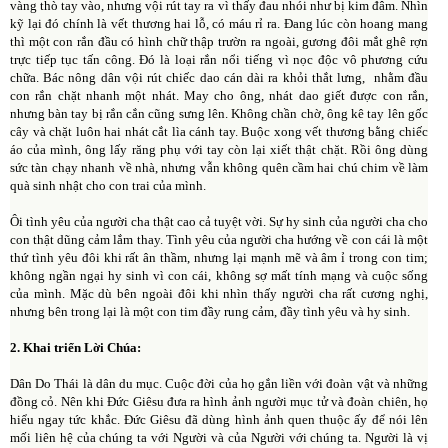
vàng thò tay vào, nhưng vội rút tay ra vì thấy đau nhói như bị kim đâm. Nhìn
kỹ lại đó chính là vết thương hai lỗ, có máu rỉ ra. Đang lúc còn hoang mang
thì một con rắn đầu có hình chữ thập trườn ra ngoài, gương đôi mắt ghê rợn
trực tiếp tục tấn công. Đó là loại rắn nổi tiếng vì nọc độc vô phương cứu
chữa. Bác nông dân vội rút chiếc dao cán dài ra khỏi thắt lưng, nhằm đầu
con rắn chặt nhanh một nhát. May cho ông, nhát dao giết được con rắn,
nhưng bàn tay bị rắn cắn cũng sưng lên. Không chần chờ, ông kê tay lên gốc
cây và chặt luôn hai nhát cắt lìa cánh tay. Buộc xong vết thương bằng chiếc
áo của mình, ông lấy răng phụ với tay còn lại xiết thật chặt. Rồi ông dùng
sức tàn chạy nhanh về nhà, nhưng vẫn không quên cầm hai chú chim về làm
quà sinh nhật cho con trai của mình.
Ôi tình yêu của người cha thật cao cả tuyệt vời. Sự hy sinh của người cha cho
con thật dũng cảm lắm thay. Tình yêu của người cha hướng về con cái là một
thứ tình yêu đôi khi rất ân thầm, nhưng lại mạnh mẽ và âm ỉ trong con tim;
không ngần ngại hy sinh vì con cái, không sợ mất tính mạng và cuộc sống
của mình. Mặc dù bên ngoài đôi khi nhìn thấy người cha rất cương nghị,
nhưng bên trong lại là một con tim đầy rung cảm, đầy tình yêu và hy sinh.
2. Khai triển Lời Chúa:
Dân Do Thái là dân du mục. Cuộc đời của họ gắn liền với đoàn vật và những
đồng cỏ. Nên khi Đức Giêsu đưa ra hình ảnh người mục tử và đoàn chiên, họ
hiểu ngay tức khắc. Đức Giêsu đã dùng hình ảnh quen thuộc ấy để nói lên
mối liên hệ của chúng ta với Người và của Người với chúng ta. Người là vị