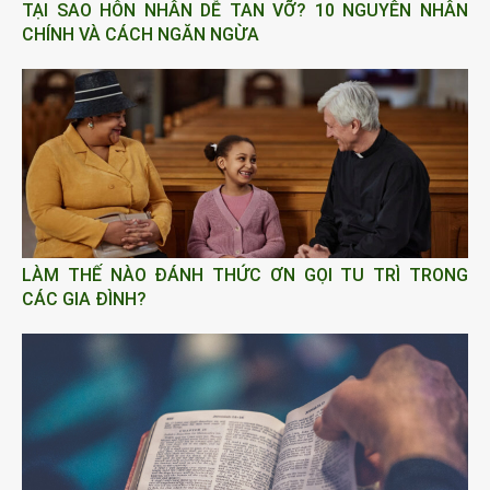
TẠI SAO HÔN NHÂN DỄ TAN VỠ? 10 NGUYÊN NHÂN
CHÍNH VÀ CÁCH NGĂN NGỪA
LÀM THẾ NÀO ĐÁNH THỨC ƠN GỌI TU TRÌ TRONG
CÁC GIA ĐÌNH?