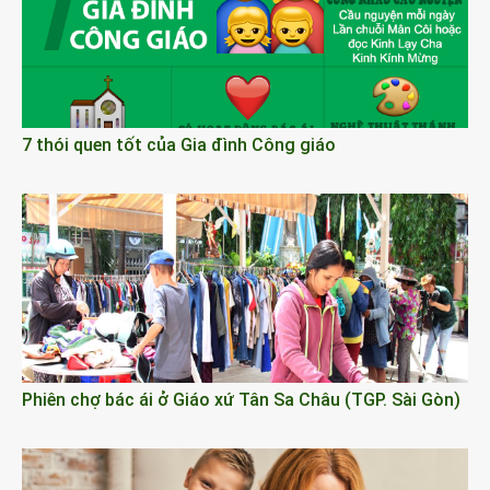
7 thói quen tốt của Gia đình Công giáo
Phiên chợ bác ái ở Giáo xứ Tân Sa Châu (TGP. Sài Gòn)