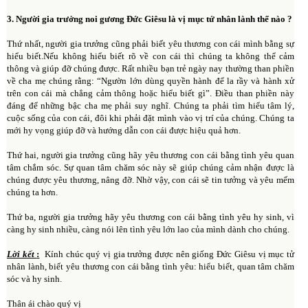
3. Người gia trưởng noi gương Đức Giêsu là vị mục tử nhân lành thế nào ?
Thứ nhất, người gia trưởng cũng phải biết yêu thương con cái mình bằng sự
hiểu biết.Nếu không hiểu biết rõ về con cái thì chúng ta không thể cảm
thông và giúp đỡ chúng được. Rất nhiều bạn trẻ ngày nay thường than phiền
về cha mẹ chúng rằng: “Ngườn lớn dùng quyền hành để la rầy và hành xử
trên con cái mà chẳng cảm thông hoặc hiểu biết gì”. Điều than phiền này
đáng để những bậc cha mẹ phải suy nghĩ. Chúng ta phải tìm hiểu tâm lý,
cuộc sống của con cái, đôi khi phải đặt mình vào vị trí của chúng. Chúng ta
mới hy vọng giúp đỡ và hướng dẫn con cái được hiệu quả hơn.
Thứ hai, người gia trưởng cũng hãy yêu thương con cái bằng tình yêu quan
tâm chắm sóc. Sự quan tâm chăm sóc này sẽ giúp chúng cảm nhận được là
chúng được yêu thương, nâng đỡ. Nhờ vậy, con cái sẽ tin tưởng và yêu mếm
chúng ta hơn.
Thứ ba, người gia trưởng hãy yêu thương con cái bằng tình yêu hy sinh, vì
càng hy sinh nhiều, càng nói lên tình yêu lớn lao của mình dành cho chúng.
Lời kết
:
Kính chúc quý vị gia trưởng được nên giống Đức Giêsu vị mục tử
nhân lành, biết yêu thương con cái bằng tình yêu: hiểu biết, quan tâm chăm
sóc và hy sinh.
Thân ái chào quý vị