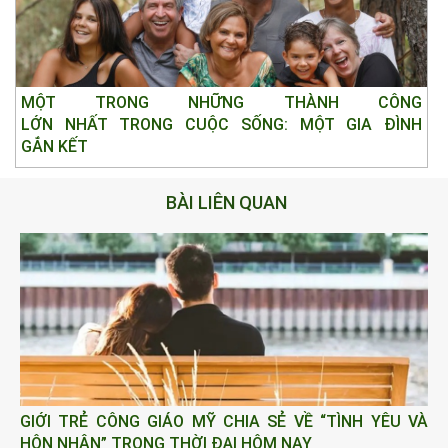
MỘT TRONG NHỮNG THÀNH CÔNG
LỚN NHẤT TRONG CUỘC SỐNG: MỘT GIA ĐÌNH
GẮN KẾT
BÀI LIÊN QUAN
GIỚI TRẺ CÔNG GIÁO MỸ CHIA SẺ VỀ “TÌNH YÊU VÀ
HÔN NHÂN” TRONG THỜI ĐẠI HÔM NAY