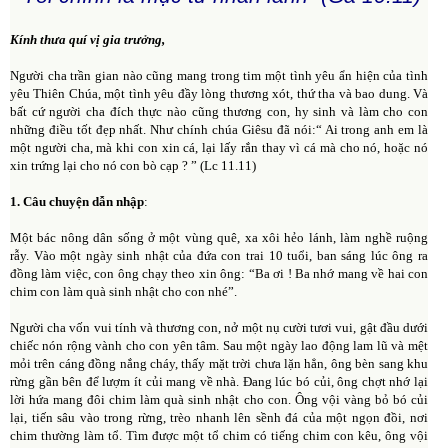
Kính thưa quí vị gia trưởng,
Người cha trần gian nào cũng mang trong tim một tình yêu ẩn hiện của tình
yêu Thiên Chúa, một tình yêu đầy lòng thương xót, thứ tha và bao dung. Và
bất cứ người cha đích thực nào cũng thương con, hy sinh và làm cho con
những điều tốt đẹp nhất. Như chính chúa Giêsu đã nói:“ Ai trong anh em là
một người cha, mà khi con xin cá, lại lấy rắn thay vì cá mà cho nó, hoặc nó
xin trứng lại cho nó con bò cạp ? ” (Lc 11.11)
1. Câu chuyện dẫn nhập
:
Một bác nông dân sống ở một vùng quê, xa xôi hẻo lánh, làm nghề ruộng
rẫy. Vào một ngày sinh nhật của đứa con trai 10 tuổi, ban sáng lúc ông ra
đồng làm việc, con ông chạy theo xin ông: “Ba ơi ! Ba nhớ mang về hai con
chim con làm quà sinh nhật cho con nhé”.
Người cha vốn vui tính và thương con, nở một nụ cười tươi vui, gật đầu dưới
chiếc nón rộng vành cho con yên tâm. Sau một ngày lao động lam lũ và mệt
mỏi trên cáng đồng nắng cháy, thấy mặt trời chưa lặn hẳn, ông bèn sang khu
rừng gần bên để lượm ít củi mang về nhà. Đang lúc bó củi, ông chợt nhớ lại
lời hứa mang đôi chim làm quà sinh nhật cho con. Ông vội vàng bỏ bó củi
lại, tiến sâu vào trong rừng, trèo nhanh lên sềnh đá của một ngọn đồi, nơi
chim thường làm tổ. Tìm được một tổ chim có tiếng chim con kêu, ông vội