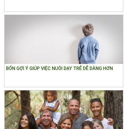
BỐN GỢI Ý GIÚP VIỆC NUÔI DẠY TRẺ DỄ DÀNG HƠN