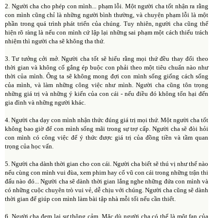
2. Người cha cho phép con mình... phạm lỗi. Một người cha tốt nhận ra rằng
con mình cũng chỉ là những người bình thường, và chuyện phạm lỗi là một
phần trong quá trình phát triển của chúng. Tuy nhiên, người cha cũng thể
hiện rõ ràng là nếu con mình cứ lập lại những sai phạm một cách thiếu trách
nhiệm thì người cha sẽ không tha thứ.
3. Tư tưởng cởi mở. Người cha tốt sẽ hiểu rằng mọi thứ đều thay đổi theo
thời gian và không cố gắng ép buộc con phải theo một tiêu chuẩn nào như
thời của mình. Ông ta sẽ không mong đợi con mình sống giống cách sống
của mình, và làm những công việc như mình. Người cha cũng tôn trọng
những giá trị và những ý kiến của con cái - nếu điều đó không tổn hại đến
gia đình và những người khác.
4. Người cha dạy con mình nhận thức đúng giá trị mọi thứ. Một người cha tốt
không bao giờ để con mình sống mãi trong sự trợ cấp. Người cha sẽ đòi hỏi
con mình có công việc để ý thức được giá trị của đồng tiền và tầm quan
trọng của học vấn.
5. Người cha dành thời gian cho con cái. Người cha biết sẽ thú vị như thế nào
nếu cùng con mình vui đùa, xem phim hay cổ vũ con cái trong những trận thi
đấu nào đó... Người cha sẽ dành thời gian lắng nghe những đứa con mình và
có những cuộc chuỵên trò vui vẻ, dễ chịu với chúng. Người cha cũng sẽ dành
thời gian để giúp con mình làm bài tập nhà mỗi tối nếu cần thiết.
6. Người cha đem lại sự thông cảm. Mặc dù người cha có thể là một fan của