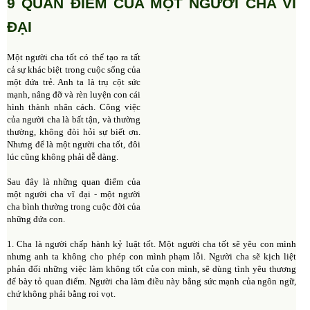
9 QUAN ĐIỂM CỦA MỘT NGƯỜI CHA VĨ
ĐẠI
Một người cha tốt có thể tạo ra tất
cả sự khác biệt trong cuộc sống của
một đứa trẻ. Anh ta là trụ cột sức
mạnh, nâng đỡ và rèn luyện con cái
hình thành nhân cách. Công việc
của người cha là bất tận, và thường
thường, không đòi hỏi sự biết ơn.
Nhưng để là một người cha tốt, đôi
lúc cũng không phải dễ dàng.
Sau đây là những quan điểm của
một người cha vĩ đại - một người
cha bình thường trong cuộc đời của
những đứa con.
1. Cha là người chấp hành kỷ luật tốt. Một người cha tốt sẽ yêu con mình
nhưng anh ta không cho phép con mình phạm lỗi. Người cha sẽ kịch liệt
phản đối những việc làm không tốt của con mình, sẽ dùng tình yêu thương
để bày tỏ quan điểm. Người cha làm điều này bằng sức mạnh của ngôn ngữ,
chứ không phải bằng roi vọt.