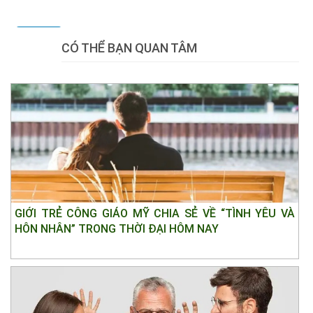
Tweet
CÓ THỂ BẠN QUAN TÂM
GIỚI TRẺ CÔNG GIÁO MỸ CHIA SẺ VỀ “TÌNH YÊU VÀ
HÔN NHÂN” TRONG THỜI ĐẠI HÔM NAY