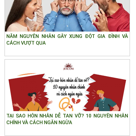
NĂM NGUYÊN NHÂN GÂY XUNG ĐỘT GIA ĐÌNH VÀ
CÁCH VƯỢT QUA
TẠI SAO HÔN NHÂN DỄ TAN VỠ? 10 NGUYÊN NHÂN
CHÍNH VÀ CÁCH NGĂN NGỪA