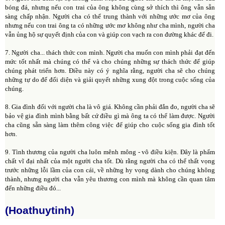
bóng đá, nhưng nếu con trai của ông không cùng sở thích thì ông vẫn sẵn
sàng chấp nhận. Người cha có thể trung thành với những ước mơ của ông
nhưng nếu con trai ông ta có những ước mơ không như cha mình, người cha
vẫn ủng hộ sự quyết định của con và giúp con vạch ra con đường khác để đi.
7. Người cha... thách thức con mình. Người cha muốn con mình phải đạt đến
mức tốt nhất mà chúng có thể và cho chúng những sự thách thức để giúp
chúng phát triển hơn. Điều này có ý nghĩa rằng, người cha sẽ cho chúng
những tự do để đối diện và giải quyết những xung đột trong cuộc sống của
chúng.
8. Gia đình đối với người cha là vô giá. Không cần phải đắn đo, người cha sẽ
bảo vệ gia đình mình bằng bất cứ điều gì mà ông ta có thể làm được. Người
cha cũng sẵn sàng làm thêm công việc để giúp cho cuộc sống gia đình tốt
hơn.
9. Tình thương của người cha luôn mênh mông - vô điều kiện. Đây là phẩm
chất vĩ đại nhất của một người cha tốt. Dù rằng người cha có thể thất vọng
trước những lỗi lầm của con cái, về những hy vọng dành cho chúng không
thành, nhưng người cha vẫn yêu thương con mình mà không cần quan tâm
đến những điều đó...
(Hoathuytinh)