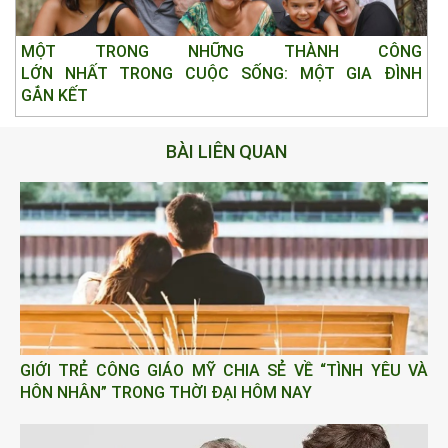
MỘT TRONG NHỮNG THÀNH CÔNG
LỚN NHẤT TRONG CUỘC SỐNG: MỘT GIA ĐÌNH
GẮN KẾT
BÀI LIÊN QUAN
GIỚI TRẺ CÔNG GIÁO MỸ CHIA SẺ VỀ “TÌNH YÊU VÀ
HÔN NHÂN” TRONG THỜI ĐẠI HÔM NAY