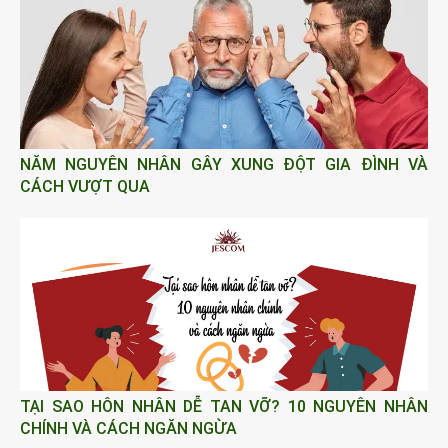
NĂM NGUYÊN NHÂN GÂY XUNG ĐỘT GIA ĐÌNH VÀ
CÁCH VƯỢT QUA
TẠI SAO HÔN NHÂN DỄ TAN VỠ? 10 NGUYÊN NHÂN
CHÍNH VÀ CÁCH NGĂN NGỪA