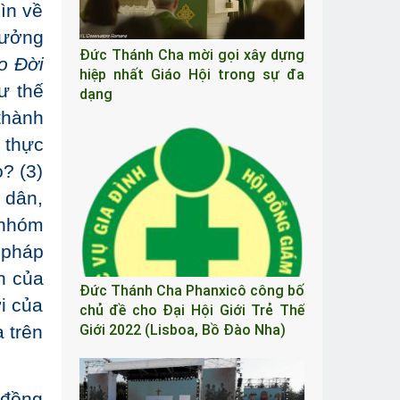
ìn về
hưởng
Đức Thánh Cha mời gọi xây dựng
o Đời
hiệp nhất Giáo Hội trong sự đa
ư thế
dạng
thành
 thực
ọ? (3)
 dân,
 nhóm
 pháp
h của
Đức Thánh Cha Phanxicô công bố
i của
chủ đề cho Đại Hội Giới Trẻ Thế
 trên
Giới 2022 (Lisboa, Bồ Đào Nha)
 đồng