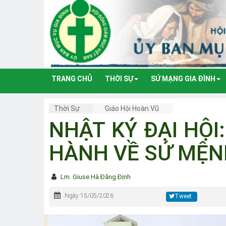
TRANG CHỦ
THỜI SỰ
SỨ MẠNG GIA ĐÌNH
Thời Sự
Giáo Hội Hoàn Vũ
NHẬT KÝ ĐẠI HỘI
HÀNH VỀ SỨ MỆNH
Lm. Giuse Hà Đăng Định
Ngày 15/05/2026
Tweet