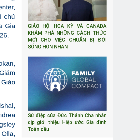
nter,
i chủ
à Gia
GIÁO HỘI HOA KỲ VÀ CANADA
KHÁM PHÁ NHỮNG CÁCH THỨC
26.
MỚI CHO VIỆC CHUẨN BỊ ĐỜI
SỐNG HÔN NHÂN
okan,
 Giám
 Giáo
shal,
ndrea
Sứ điệp của Đức Thánh Cha nhân
dịp giới thiệu Hiệp ước Gia đình
gsley
Toàn cầu
Olla,