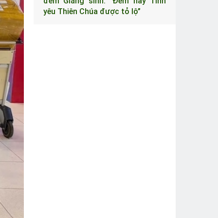
đêm Giáng sinh: “Đêm nay Tình
yêu Thiên Chúa được tỏ lộ”