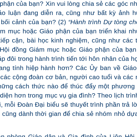
phận của bạn? Xin vui lòng chia sẻ các góc nh
ảo luận đang diễn ra, cũng như bất kỳ ảnh 
 bối cảnh của bạn? (2)
“Hành trình Dự tòng ch
 mục hoặc Giáo phận của bạn triển khai nh
ếp cận, bài học kinh nghiệm, cũng như các 
 Hội đồng Giám mục hoặc Giáo phận của bạn
p đôi trong hành trình tiến tới hôn nhân của h
ang tính hiệp hành hơn? Các Ủy ban về Giáo
, các cộng đoàn cơ bản, người cao tuổi và các
những cách thức nào để thúc đẩy một phương
diện hơn trong mục vụ gia đình? Theo lịch trìn
 mỗi Đoàn Đại biểu sẽ thuyết trình phần trả lờ
ội cũng dành thời gian để chia sẻ nhóm nhỏ dựa
n phòng Giáo dân và Gia đình của Liên Hội