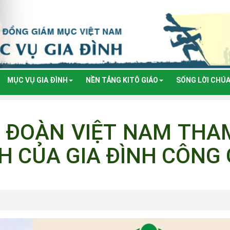
MỤC VỤ GIA ĐÌNH
NỀN TẢNG KITÔ GIÁO
SỐNG LỜI CHÚ
: ĐOÀN VIỆT NAM THAM
 CỦA GIA ĐÌNH CÔNG 