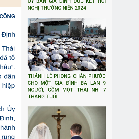
ỦY BAN GIA ĐÌNH ĐÚC KẾT HỘI
NGHỊ THƯỜNG NIÊN 2024
 CÔNG
 Định
 Thái
đã tổ
hâu”.
o dân
THÁNH LỄ PHONG CHÂN PHƯỚC
CHO MỘT GIA ĐÌNH BA LAN 9
 hiệp
NGƯỜI, GỒM MỘT THAI NHI 7
THÁNG TUỔI
ch Ủy
Định,
Thánh
Trung