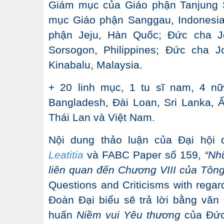
Giám mục của Giáo phận Tanjung S
mục Giáo phận Sanggau, Indonesi
phận Jeju, Hàn Quốc; Đức cha J
Sorsogon, Philippines; Đức cha
Kinabalu, Malaysia.
+ 20 linh mục, 1 tu sĩ nam, 4 n
Bangladesh, Đài Loan, Sri Lanka, Ấ
Thái Lan và Việt Nam.
Nội dung thảo luận của Đại hội
Leatitia
và FABC Paper số 159,
“Nh
liên quan đến Chương VIII của Tôn
Questions and Criticisms with regard
Đoàn Đại biểu sẽ trả lời bằng văn
huấn
Niềm vui Yêu thương
của Đức