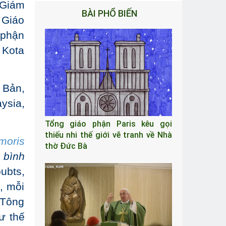
 Giám
BÀI PHỔ BIẾN
 Giáo
 phận
 Kota
 Bản,
ysia,
Tổng giáo phận Paris kêu gọi
thiếu nhi thế giới vẽ tranh về Nhà
moris
thờ Đức Bà
 bình
ubts,
i, mỗi
 Tông
ư thế