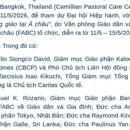
Bangkok, Thailand (Camillian Pastoral Care Ce
11/5/2026, để tham dự Đại hội Hiệp hành, vớ
 giáo tại Á châu”
, do Văn phòng Giáo dân v
hâu (FABC) tổ chức, diễn ra từ 11/5 – 15/5/20
 Trong đó có:
ilio Siongco David, Giám mục Giáo phận Kalo
pines (CBCP) và Phó Chủ tịch Liên Hội đồng
arcisius Isao Kikuchi, Tổng Giám mục Tổng
g là Chủ tịch Caritas Quốc tế.
l K. Rozario, Giám mục Giáo phận Bari
FABC về Giáo dân và Gia đình; Đức cha A
 phận Tokyo, Nhật Bản; Đức cha Raymond Kin
ận Galle, Sri Lanka; Đức cha Paulinus Yan 