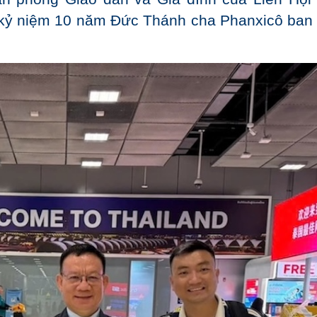
 kỷ niệm 10 năm Đức Thánh cha Phanxicô ban