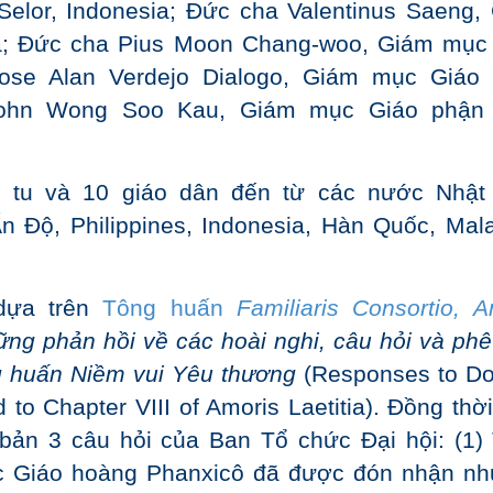
elor, Indonesia; Đức cha Valentinus Saeng,
a; Đức cha Pius Moon Chang-woo, Giám mục
ose Alan Verdejo Dialogo, Giám mục Giáo
 John Wong Soo Kau, Giám mục Giáo phận
ữ tu và 10 giáo dân đến từ các nước Nhật
n Độ, Philippines, Indonesia, Hàn Quốc, Mala
 dựa trên
Tông huấn
Familiaris Consortio
, A
ững phản hồi về các hoài nghi, câu hỏi và phê
g huấn Niềm vui Yêu thương
(Responses to Do
 to Chapter VIII of Amoris Laetitia). Đồng thờ
 bản 3 câu hỏi của Ban Tổ chức Đại hội: (1)
 Giáo hoàng Phanxicô đã được đón nhận nh