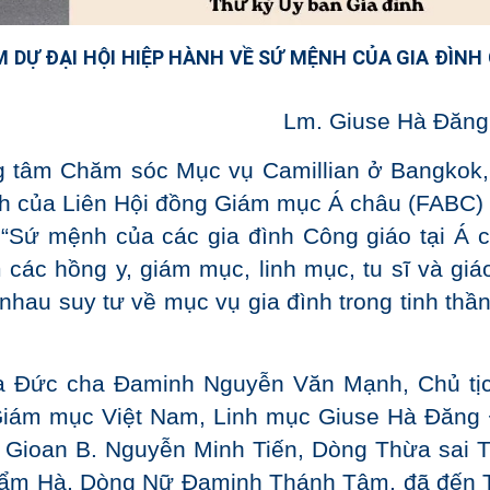
M DỰ ĐẠI HỘI HIỆP HÀNH VỀ SỨ MỆNH CỦA GIA ĐÌNH
Lm. Giuse Hà Đăng
ng tâm Chăm sóc Mục vụ Camillian ở Bangkok,
nh của Liên Hội đồng Giám mục Á châu (FABC) 
 “Sứ mệnh của các gia đình Công giáo tại Á c
 các hồng y, giám mục, linh mục, tu sĩ và giá
nhau suy tư về mục vụ gia đình trong tinh thần
a Đức cha Đaminh Nguyễn Văn Mạnh, Chủ tị
 Giám mục Việt Nam, Linh mục Giuse Hà Đăng 
 Gioan B. Nguyễn Minh Tiến, Dòng Thừa sai 
Cẩm Hà, Dòng Nữ Đaminh Thánh Tâm, đã đến 