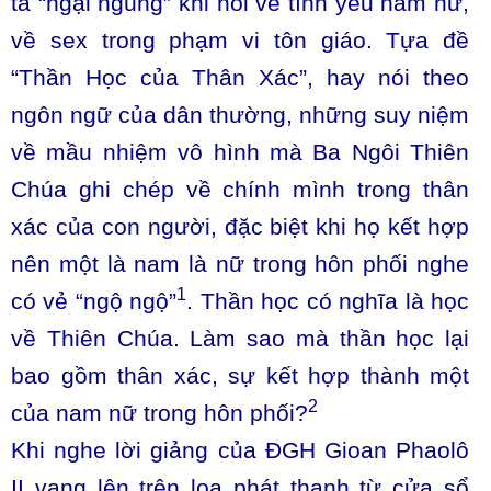
ta “ngại ngùng” khi nói về tình yêu nam nữ,
về sex trong phạm vi tôn giáo. Tựa đề
“Thần Học của Thân Xác”, hay nói theo
ngôn ngữ của dân thường, những suy niệm
về mầu nhiệm vô hình mà Ba Ngôi Thiên
Chúa ghi chép về chính mình trong thân
xác của con người, đặc biệt khi họ kết hợp
nên một là nam là nữ trong hôn phối nghe
1
có vẻ “ngộ ngộ”
. Thần học có nghĩa là học
về Thiên Chúa. Làm sao mà thần học lại
bao gồm thân xác, sự kết hợp thành một
2
của nam nữ trong hôn phối?
Khi nghe lời giảng của ĐGH Gioan Phaolô
II vang lên trên loa phát thanh từ cửa sổ