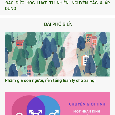
ĐẠO ĐỨC HỌC LUẬT TỰ NHIÊN: NGUYÊN TẮC & ÁP
DỤNG
BÀI PHỔ BIẾN
Phẩm giá con người, nền tảng luân lý cho xã hội