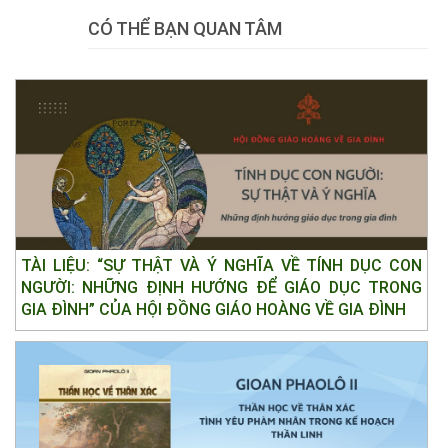
Tweet
CÓ THỂ BẠN QUAN TÂM
TÀI LIỆU: “SỰ THẬT VÀ Ý NGHĨA VỀ TÍNH DỤC CON
NGƯỜI: NHỮNG ĐỊNH HƯỚNG ĐỂ GIÁO DỤC TRONG
GIA ĐÌNH” CỦA HỘI ĐỒNG GIÁO HOÀNG VỀ GIA ĐÌNH