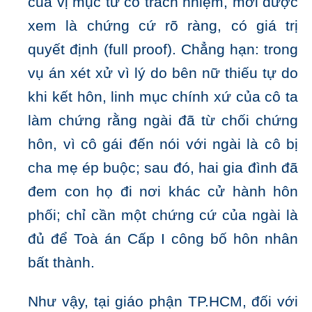
của vị mục tử có trách nhiệm, mới được
xem là chứng cứ rõ ràng, có giá trị
quyết định (full proof). Chẳng hạn: trong
vụ án xét xử vì lý do bên nữ thiếu tự do
khi kết hôn, linh mục chính xứ của cô ta
làm chứng rằng ngài đã từ chối chứng
hôn, vì cô gái đến nói với ngài là cô bị
cha mẹ ép buộc; sau đó, hai gia đình đã
đem con họ đi nơi khác cử hành hôn
phối; chỉ cần một chứng cứ của ngài là
đủ để Toà án Cấp I công bố hôn nhân
bất thành.
Như vậy, tại giáo phận TP.HCM, đối với