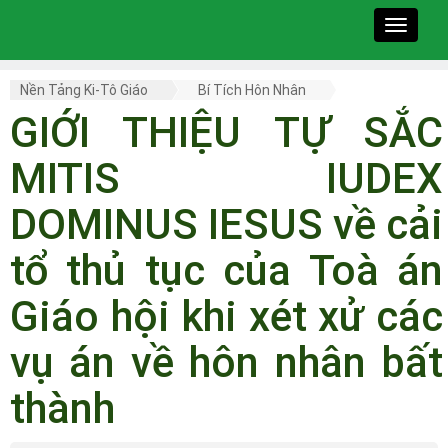
Toggle
navigat
Nền Tảng Ki-Tô Giáo
Bí Tích Hôn Nhân
GIỚI THIỆU TỰ SẮC
MITIS IUDEX
DOMINUS IESUS về cải
tổ thủ tục của Toà án
Giáo hội khi xét xử các
vụ án về hôn nhân bất
thành