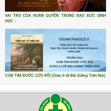
VAI TRÒ CỦA HUẤN QUYỀN TRONG ĐẠO ĐỨC SINH
HỌC -
CON TIM ĐƯỢC CỨU RỖI (Giáo lí về Bài Giảng Trên Núi)