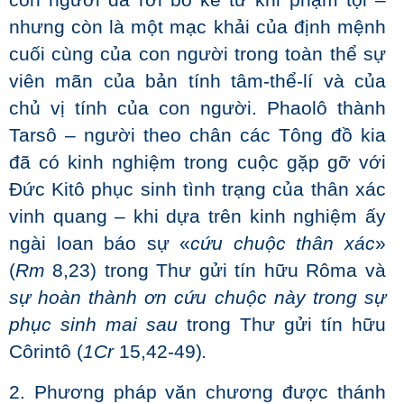
con người đã rời bỏ kể từ khi phạm tội –
nhưng còn là một mạc khải của định mệnh
cuối cùng của con người trong toàn thể sự
viên mãn của bản tính tâm-thể-lí và của
chủ vị tính của con người. Phaolô thành
Tarsô – người theo chân các Tông đồ kia
đã có kinh nghiệm trong cuộc gặp gỡ với
Đức Kitô phục sinh tình trạng của thân xác
vinh quang – khi dựa trên kinh nghiệm ấy
ngài loan báo sự «
cứu chuộc thân xác
»
(
Rm
8,23) trong Thư gửi tín hữu Rôma và
sự hoàn thành
ơn cứu chuộc này trong sự
phục sinh mai sau
trong Thư gửi tín hữu
Côrintô (
1Cr
15,42-49)
.
2. Phương pháp văn chương được thánh