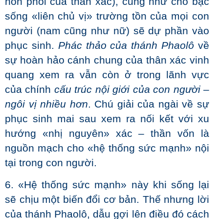
hôn phối của thân xác), cũng như cho bậc
sống «liên chủ vị» trường tồn của mọi con
người (nam cũng như nữ) sẽ dự phần vào
phục sinh.
Phác thảo của thánh Phaolô
về
sự hoàn hảo cánh chung của thân xác vinh
quang xem ra vẫn còn ở trong lãnh vực
của chính
cấu trúc nội giới của con người –
ngôi vị nhiều hơn
. Chú giải của ngài về sự
phục sinh mai sau xem ra nối kết với xu
hướng «nhị nguyên» xác – thần vốn là
nguồn mạch cho «hệ thống sức mạnh» nội
tại trong con người.
6. «Hệ thống sức mạnh» này khi sống lại
sẽ chịu một biến đổi cơ bản. Thế nhưng lời
của thánh Phaolô, dẫu gợi lên điều đó cách