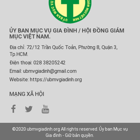
ỦY BAN MỤC VỤ GIA ĐÌNH / HỘI ĐỒNG GIÁM
MỤC VIỆT NAM.
Địa chỉ: 72/12 Trần Quốc Toản, Phường 8, Quận 3,
Tp.HCM.
Điện thoại: 028 38205242
Email: ubmvgiadinh@gmail.com
Website: https://ubmvgiadinh.org
MẠNG XÃ HỘI
©2020 ubmvgiadinh.org All rights reserved. Ủy ban Mục vụ
Gia đình - Giữ bản quyền.