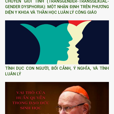
CHUYỂN GIỚI TÍNH (TRANSGENDER-TRANSSEXUAL-
GENDER DYSPHORIA): MỘT NHẬN ĐỊNH TRÊN PHƯƠNG
DIỆN Y KHOA VÀ THẦN HỌC LUÂN LÝ CÔNG GIÁO
TÍNH DỤC CON NGƯỜI, BỐI CẢNH, Ý NGHĨA, VÀ TÍNH
LUÂN LÝ