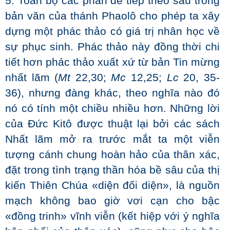
5. Toàn bộ các phản đề tiếp theo sau trong
bản văn của thánh Phaolô cho phép ta xây
dựng một phác thảo có giá trị nhân học về
sự phục sinh. Phác thảo này đồng thời chi
tiết hơn phác thảo xuất xứ từ bản Tin mừng
nhất lãm (
Mt
22,30;
Mc
12,25;
Lc
20, 35-
36), nhưng đàng khác, theo nghĩa nào đó
nó có tính một chiều nhiều hơn. Những lời
của Đức Kitô được thuật lại bởi các sách
Nhất lãm mở ra trước mắt ta một viễn
tượng cánh chung hoàn hảo của thân xác,
đặt trong tình trạng thần hóa bề sâu của thị
kiến Thiên Chúa «diện đối diện», là nguồn
mạch không bao giờ vơi cạn cho bậc
«đồng trinh» vĩnh viễn (kết hiệp với ý nghĩa