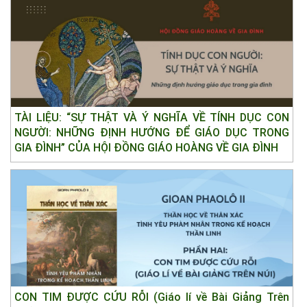
TÀI LIỆU: “SỰ THẬT VÀ Ý NGHĨA VỀ TÍNH DỤC CON
NGƯỜI: NHỮNG ĐỊNH HƯỚNG ĐỂ GIÁO DỤC TRONG
GIA ĐÌNH” CỦA HỘI ĐỒNG GIÁO HOÀNG VỀ GIA ĐÌNH
CON TIM ĐƯỢC CỨU RỖI (Giáo lí về Bài Giảng Trên