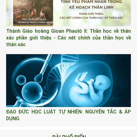
Thánh Giáo hoàng Gioan Phaolô II: Thần học về thân
xác phần giới thiệu - Các nét chính của thần học về
thân xác
ĐẠO ĐỨC HỌC LUẬT TỰ NHIÊN: NGUYÊN TẮC & ÁP
DỤNG