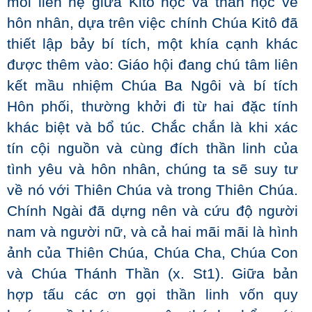
mối liên hệ giữa Kitô học và thần học về
hôn nhân, dựa trên việc chính Chúa Kitô đã
thiết lập bảy bí tích, một khía cạnh khác
được thêm vào: Giáo hội đang chú tâm liên
kết mầu nhiệm Chúa Ba Ngôi và bí tích
Hôn phối, thường khởi đi từ hai đặc tính
khác biệt và bổ túc. Chắc chắn là khi xác
tín cội nguồn và cùng đích thần linh của
tình yêu và hôn nhân, chúng ta sẽ suy tư
về nó với Thiên Chúa và trong Thiên Chúa.
Chính Ngài đã dựng nên và cứu độ người
nam và người nữ, và cả hai mãi mãi là hình
ảnh của Thiên Chúa, Chúa Cha, Chúa Con
và Chúa Thánh Thần (x. St1). Giữa bản
hợp tấu các ơn gọi thần linh vốn quy