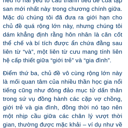
nêu rõ hai yếu tố cấu thành tiêu đề của tập
san mới nhất này trong chương chính giữa.
Mặc dù chúng tôi đã đưa ra giới hạn cho
chủ đề quá rộng lớn này, nhưng chúng tôi
dám khẳng định rằng hôn nhân là căn cốt
thể chế và bí tích được ẩn chứa đằng sau
liên từ “và”, một liên từ cưu mang tính liên
hệ cấp thiết giữa “giới trẻ” và “gia đình”.
Điểm thứ ba, chủ đề vô cùng rộng lớn này
là mối quan tâm của nhiều thần học gia nổi
tiếng cũng như đông đảo mục tử dấn thân
trong sứ vụ đồng hành các cặp vợ chồng,
giới trẻ và gia đình, đồng thời nó tạo nên
một nhịp cầu giữa các chân lý vượt thời
gian, thường được mặc khải – ví dụ như về