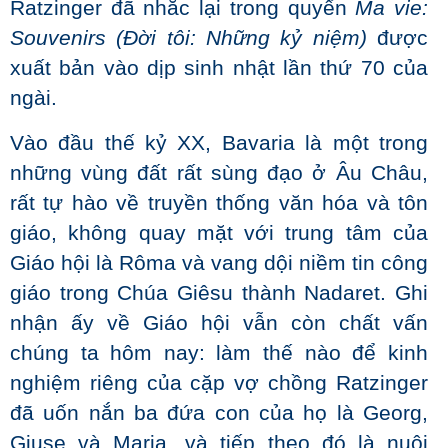
Ratzinger đã nhắc lại trong quyển
Ma vie:
Souvenirs
(Đời tôi: Những kỷ niệm)
được
xuất bản vào dịp sinh nhật lần thứ 70 của
ngài.
Vào đầu thế kỷ XX, Bavaria là một trong
những vùng đất rất sùng đạo ở Âu Châu,
rất tự hào về truyền thống văn hóa và tôn
giáo, không quay mặt với trung tâm của
Giáo hội là Rôma và vang dội niềm tin công
giáo trong Chúa Giêsu thành Nadaret. Ghi
nhận ấy về Giáo hội vẫn còn chất vấn
chúng ta hôm nay: làm thế nào để kinh
nghiệm riêng của cặp vợ chồng Ratzinger
đã uốn nắn ba đứa con của họ là Georg,
Giuse và Maria, và tiếp theo đó là nuôi