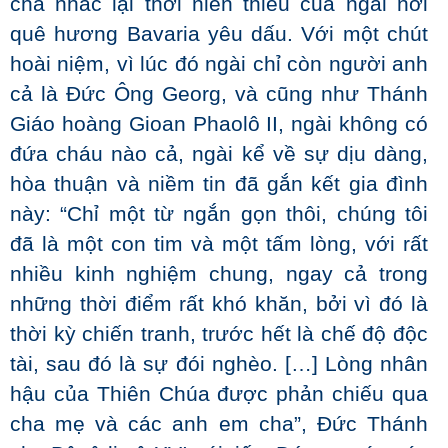
cha nhắc lại thời niên thiếu của ngài nơi
quê hương Bavaria yêu dấu. Với một chút
hoài niệm, vì lúc đó ngài chỉ còn người anh
cả là Đức Ông Georg, và cũng như Thánh
Giáo hoàng Gioan Phaolô II, ngài không có
đứa cháu nào cả, ngài kể về sự dịu dàng,
hòa thuận và niềm tin đã gắn kết gia đình
này: “Chỉ một từ ngắn gọn thôi, chúng tôi
đã là một con tim và một tấm lòng, với rất
nhiều kinh nghiệm chung, ngay cả trong
những thời điểm rất khó khăn, bởi vì đó là
thời kỳ chiến tranh, trước hết là chế độ độc
tài, sau đó là sự đói nghèo. […] Lòng nhân
hậu của Thiên Chúa được phản chiếu qua
cha mẹ và các anh em cha”, Đức Thánh