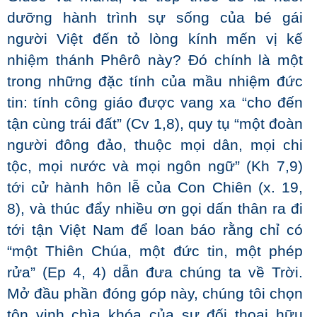
dưỡng hành trình sự sống của bé gái
người Việt đến tỏ lòng kính mến vị kế
nhiệm thánh Phêrô này? Đó chính là một
trong những đặc tính của mầu nhiệm đức
tin: tính công giáo được vang xa “cho đến
tận cùng trái đất” (Cv 1,8), quy tụ “một đoàn
người đông đảo, thuộc mọi dân, mọi chi
tộc, mọi nước và mọi ngôn ngữ” (Kh 7,9)
tới cử hành hôn lễ của Con Chiên (x. 19,
8), và thúc đẩy nhiều ơn gọi dấn thân ra đi
tới tận Việt Nam để loan báo rằng chỉ có
“một Thiên Chúa, một đức tin, một phép
rửa” (Ep 4, 4) dẫn đưa chúng ta về Trời.
Mở đầu phần đóng góp này, chúng tôi chọn
tôn vinh chìa khóa của sự đối thoại hữu