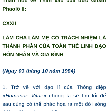
Thần học về Thân xác của đức Gioan
Phaolô II:
CXXII
LÀM CHA LÀM MẸ CÓ TRÁCH NHIỆM LÀ
THÀNH PHẦN CỦA TOÀN THỂ LINH ĐẠO
HÔN NHÂN VÀ GIA ĐÌNH
(Ngày 03 tháng 10 năm 1984)
1. Trở về với đạo lí của Thông điệp
«Humanae Vitae»
chúng ta sẽ tìm lối để
sau cùng có thể phác họa ra một đời sống