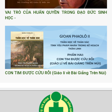
VAI TRÒ CỦA HUẤN QUYỀN TRONG ĐẠO ĐỨC SINH
HỌC -
CON TIM ĐƯỢC CỨU RỖI (Giáo lí về Bài Giảng Trên Núi)