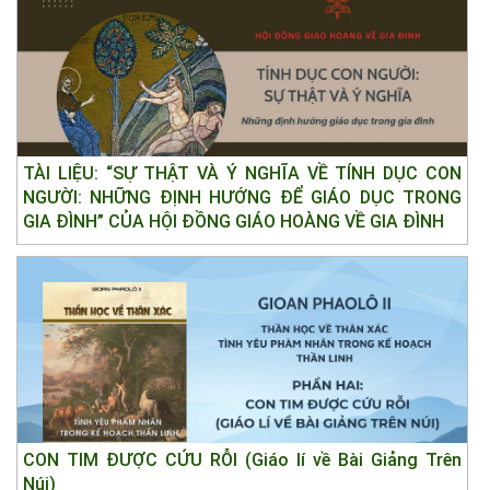
TÀI LIỆU: “SỰ THẬT VÀ Ý NGHĨA VỀ TÍNH DỤC CON
NGƯỜI: NHỮNG ĐỊNH HƯỚNG ĐỂ GIÁO DỤC TRONG
GIA ĐÌNH” CỦA HỘI ĐỒNG GIÁO HOÀNG VỀ GIA ĐÌNH
CON TIM ĐƯỢC CỨU RỖI (Giáo lí về Bài Giảng Trên
Núi)