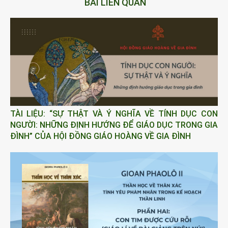
BÀI LIÊN QUAN
TÀI LIỆU: “SỰ THẬT VÀ Ý NGHĨA VỀ TÍNH DỤC CON
NGƯỜI: NHỮNG ĐỊNH HƯỚNG ĐỂ GIÁO DỤC TRONG GIA
ĐÌNH” CỦA HỘI ĐỒNG GIÁO HOÀNG VỀ GIA ĐÌNH