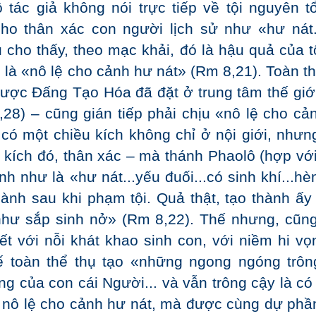
tác giả không nói trực tiếp về tội nguyên tổ
ho thân xác con người lịch sử như «hư nát.
ủ cho thấy, theo mạc khải, đó là hậu quả của tộ
 là «nô lệ cho cảnh hư nát» (Rm 8,21). Toàn th
 được Đấng Tạo Hóa đã đặt ở trung tâm thế giớ
,28) – cũng gián tiếp phải chịu «nô lệ cho cả
 có một chiều kích không chỉ ở nội giới, nhưn
 kích đó, thân xác – mà thánh Phaolô (hợp với
h như là «hư nát...yếu đuối...có sinh khí...hè
thành sau khi phạm tội. Quả thật, tạo thành ấy
 như sắp sinh nở» (Rm 8,22). Thế nhưng, cũn
t với nỗi khát khao sinh con, với niềm hi vọ
 toàn thể thụ tạo «những ngong ngóng trôn
g của con cái Người... và vẫn trông cậy là có
i nô lệ cho cảnh hư nát, mà được cùng dự phầ