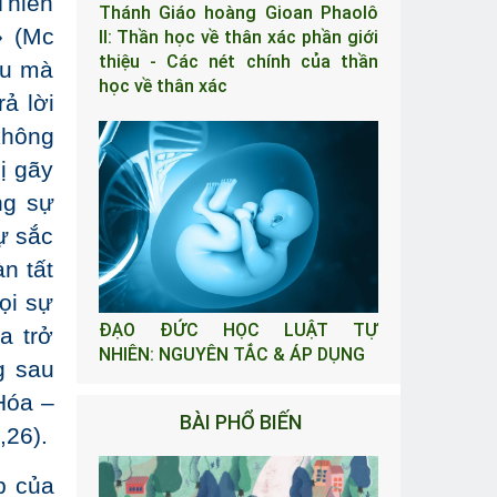
Thiên
Thánh Giáo hoàng Gioan Phaolô
» (Mc
II: Thần học về thân xác phần giới
thiệu - Các nét chính của thần
ều mà
học về thân xác
ả lời
không
ị gãy
ng sự
ự sắc
n tất
ọi sự
ĐẠO ĐỨC HỌC LUẬT TỰ
a trở
NHIÊN: NGUYÊN TẮC & ÁP DỤNG
g sau
 Hóa –
BÀI PHỔ BIẾN
,26).
p của