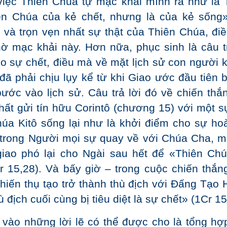
 việc Thiên Chúa tự mạc khải mình ra như là 
ên Chúa của kẻ chết, nhưng là của kẻ sống
 và trọn vẹn nhất sự thật của Thiên Chúa, đi
ờ mạc khải này. Hơn nữa, phục sinh là câu tr
 sự chết, điều mà về mặt lịch sử con người 
đã phải chịu lụy kể từ khi Giao ước đầu tiên b
 bước vào lịch sử. Câu trả lời đó về chiến thắ
ất gửi tín hữu Corintô (chương 15) với một s
húa Kitô sống lại như là khởi điểm cho sự hoà
trong Người mọi sự quay về với Chúa Cha, m
iao phó lại cho Ngài sau hết để «Thiên Chú
r 15,28). Và bấy giờ – trong cuộc chiến thắn
i khiến thụ tạo trở thành thù địch với Đấng Tạo
 địch cuối cùng bị tiêu diệt là sự chết» (1Cr 15
 vào những lời lẽ có thể được cho là tổng hợ