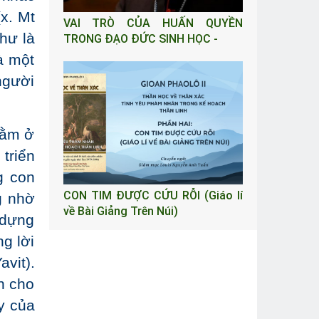
x. Mt
VAI TRÒ CỦA HUẤN QUYỀN
hư là
TRONG ĐẠO ĐỨC SINH HỌC -
à một
người
nằm ở
triển
g con
CON TIM ĐƯỢC CỨU RỖI (Giáo lí
g nhờ
về Bài Giảng Trên Núi)
 dựng
g lời
avit).
n cho
y của