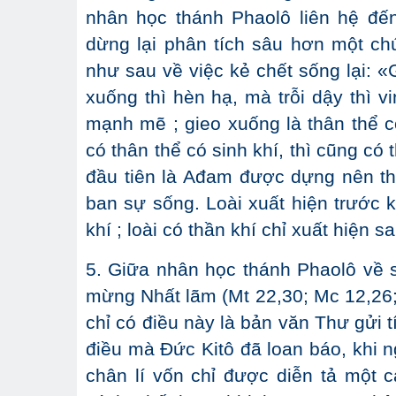
nhân học thánh Phaolô liên hệ đến
dừng lại phân tích sâu hơn một chú
như sau về việc kẻ chết sống lại: «G
xuống thì hèn hạ, mà trỗi dậy thì vi
mạnh mẽ ; gieo xuống là thân thể có
có thân thể có sinh khí, thì cũng có
đầu tiên là Ađam được dựng nên th
ban sự sống. Loài xuất hiện trước kh
khí ; loài có thần khí chỉ xuất hiện s
5. Giữa nhân học thánh Phaolô về 
mừng Nhất lãm (Mt 22,30; Mc 12,26;
chỉ có điều này là bản văn Thư gửi t
điều mà Đức Kitô đã loan báo, khi
chân lí vốn chỉ được diễn tả một 