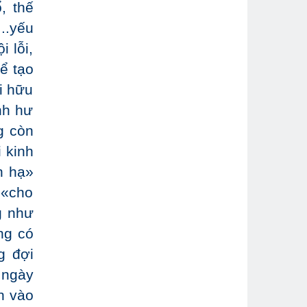
, thế
..yếu
i lỗi,
ể tạo
i hữu
nh hư
g còn
 kinh
n hạ»
 «cho
g như
ng có
g đợi
 ngày
n vào