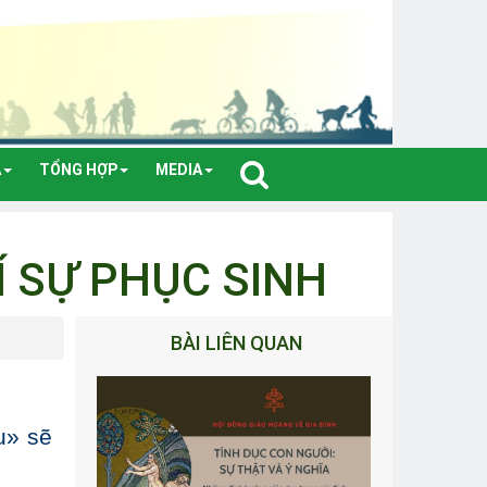
A
TỔNG HỢP
MEDIA
Í SỰ PHỤC SINH
BÀI LIÊN QUAN
u» sẽ