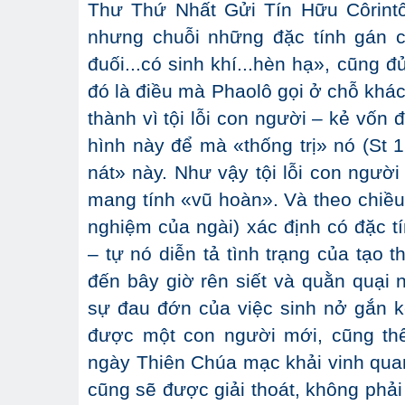
Thư Thứ Nhất Gửi Tín Hữu Côrintô 
nhưng chuỗi những đặc tính gán c
đuối...có sinh khí...hèn hạ», cũng đ
đó là điều mà Phaolô gọi ở chỗ khác
thành vì tội lỗi con người – kẻ vốn
hình này để mà «thống trị» nó (St 1
nát» này. Như vậy tội lỗi con người
mang tính «vũ hoàn». Và theo chiều
nghiệm của ngài) xác định có đặc tín
– tự nó diễn tả tình trạng của tạo 
đến bây giờ rên siết và quằn quại
sự đau đớn của việc sinh nở gắn kế
được một con người mới, cũng thế
ngày Thiên Chúa mạc khải vinh quan
cũng sẽ được giải thoát, không phả