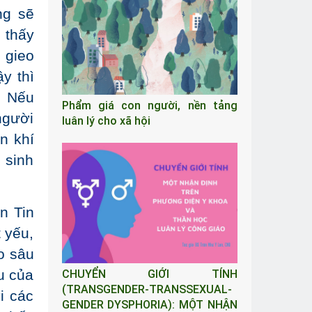
ng sẽ
 thấy
; gieo
y thì
. Nếu
Phẩm giá con người, nền tảng
 người
luân lý cho xã hội
n khí
 sinh
n Tin
 yếu,
o sâu
u của
CHUYỂN GIỚI TÍNH
(TRANSGENDER-TRANSSEXUAL-
i các
GENDER DYSPHORIA): MỘT NHẬN