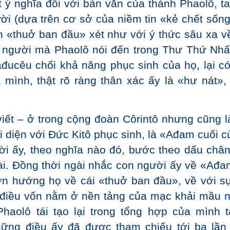
t ý nghĩa đối với bản văn của thánh Phaolô, ta
i (dựa trên cơ sở của niềm tin «kẻ chết sống 
 «thuở ban đầu» xét như với ý thức sâu xa về
n người mà Phaolô nói đến trong Thư Thứ Nhấ
đucêu chối khả năng phục sinh của họ, lại có
 mình, thật rõ ràng thân xác ấy là «hư nát»,
iết – ở trong cộng đoàn Côrintô nhưng cũng l
ối diện với Đức Kitô phục sinh, là «Ađam cuối 
ời ấy, theo nghĩa nào đó, bước theo dấu chân
ài. Đồng thời ngài nhắc con người ấy về «Ađa
ơn hướng họ về cái «thuở ban đầu», về với sự
, điều vốn nằm ở nền tảng của mạc khải mầu 
aolô tái tạo lại trong tổng hợp của mình t
hững điều ấy đã được tham chiếu tới ba lần