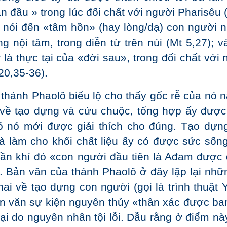
 đầu » trong lúc đối chất với người Pharisêu (
i nói đến «tâm hồn» (hay lòng/dạ) con người n
g nội tâm, trong diễn từ trên núi (Mt 5,27); v
là thực tại của «đời sau», trong đối chất với 
20,35-36).
thánh Phaolô biểu lộ cho thấy gốc rễ của nó 
về tạo dựng và cứu chuộc, tổng hợp ấy được 
ó nó mới được giải thích cho đúng. Tạo dựn
 là làm cho khối chất liệu ấy có được sức sốn
thần khí đó «con người đầu tiên là Ađam được
. Bản văn của thánh Phaolô ở đây lặp lại nhữn
 hai về tạo dựng con người (gọi là trình thuật Y
ồn văn sự kiện nguyên thủy «thân xác được ba
ại do nguyên nhân tội lỗi. Dẫu rằng ở điểm nà