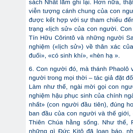
sách Nhất lãm ghi lại. Hơn nữa, thậ
viễn tượng cánh chung của con ngườ
được kết hợp với sự tham chiếu đến
trạng «lịch sử» của con người. Co
Tín Hữu Côrintô và những người Sa
nghiệm («lịch sử») về thân xác của
đuối», «có sinh khí», «hèn hạ ».
6. Con người đó, mà thánh Phaolô v
người trong mọi thời – tác giả đặt đ
Làm như thế, ngài mời gọi con ngư
nghiệm hậu phục sinh của chính ng
nhất» (con người đầu tiên), đúng h
ban đầu của con người và thế giới
Thiên Chúa hằng sống. Như thế, Ph
những gì Đức Kitô đã loan báo, n