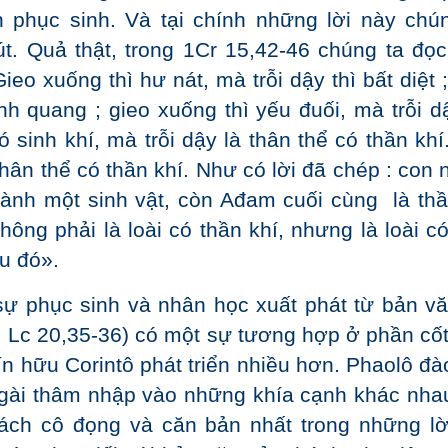
 phục sinh. Và tại chính những lời này chú
t. Quả thật, trong 1Cr 15,42-46 chúng ta đọc
ieo xuống thì hư nát, mà trỗi dậy thì bất diệt 
nh quang ; gieo xuống thì yếu đuối, mà trỗi dậ
 sinh khí, mà trỗi dậy là thân thể có thần khí
 thân thể có thần khí. Như có lời đã chép : con
ành một sinh vật, còn Ađam cuối cùng là thầ
ông phải là loài có thần khí, nhưng là loài có
au đó».
sự phục sinh và nhân học xuất phát từ bản vă
 Lc 20,35-36) có một sự tương hợp ở phần cốt
ín hữu Corintô phát triển nhiều hơn. Phaolô đà
 ngài thâm nhập vào những khía cạnh khác nha
cách cô đọng và căn bản nhất trong những lờ