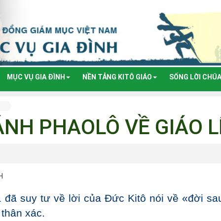
MỤC VỤ GIA ĐÌNH
NỀN TẢNG KITÔ GIÁO
SỐNG LỜI CHÚ
ÁNH PHAOLÔ VỀ GIÁO L
 đã suy tư về lời của Đức Kitô nói về «đời sa
 thân xác.