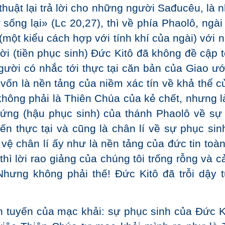
huật lại trả lời cho những người Sađucêu, là 
ống lại» (Lc 20,27), thì về phía Phaolô, ngài
 (một kiểu cách hợp với tính khí của ngài) với
 lời (tiền phục sinh) Đức Kitô đã không đề cập 
ười có nhắc tới thực tại căn bản của Giao ướ
vốn là nền tảng của niềm xác tín về khả thể c
hông phải là Thiên Chúa của kẻ chết, nhưng l
hứng (hậu phục sinh) của thánh Phaolô về sự
ến thực tại và cũng là chân lí về sự phục sin
vệ chân lí ấy như là nền tảng của đức tin toàn
 thì lời rao giảng của chúng tôi trống rỗng và 
Nhưng không phải thế! Đức Kitô đã trỗi dậy t
h tuyến của mạc khải: sự phục sinh của Đức Ki