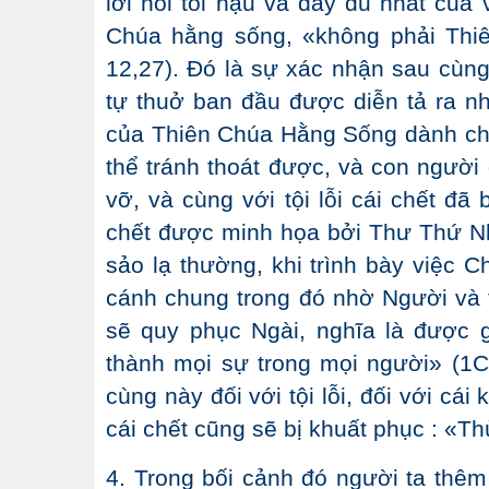
lời nói tối hậu và đầy đủ nhất của
Chúa hằng sống, «không phải Thi
12,27). Đó là sự xác nhận sau cùng
tự thuở ban đầu được diễn tả ra nh
của Thiên Chúa Hằng Sống dành cho
thể tránh thoát được, và con người 
vỡ, và cùng với tội lỗi cái chết đã
chết được minh họa bởi Thư Thứ Nh
sảo lạ thường, khi trình bày việc C
cánh chung trong đó nhờ Người và 
sẽ quy phục Ngài, nghĩa là được g
thành mọi sự trong mọi người» (1C
cùng này đối với tội lỗi, đối với cá
cái chết cũng sẽ bị khuất phục : «Thù
4. Trong bối cảnh đó người ta thêm