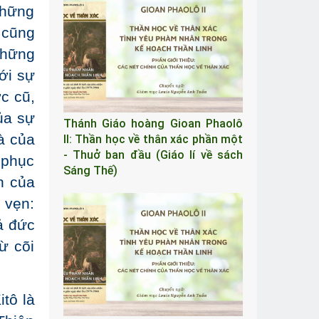
những
 cũng
 những
tới sự
c cũ,
ủa sự
Thánh Giáo hoàng Gioan Phaolô
à của
II: Thần học về thân xác phần một
- Thuở ban đầu (Giáo lí về sách
 phục
Sáng Thế)
h của
 vẹn:
cả đức
ừ cõi
tô là