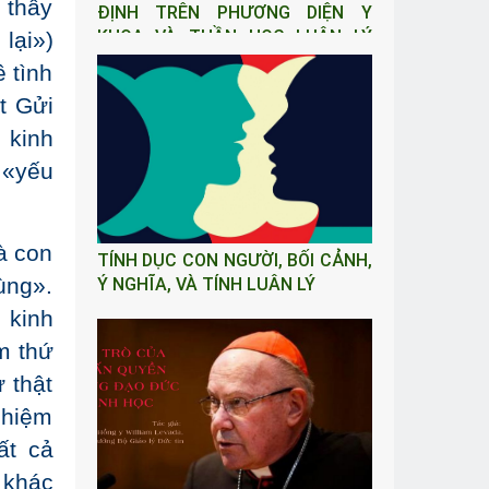
 thấy
ĐỊNH TRÊN PHƯƠNG DIỆN Y
KHOA VÀ THẦN HỌC LUÂN LÝ
lại»)
CÔNG GIÁO
 tình
t Gửi
 kinh
 «yếu
à con
TÍNH DỤC CON NGƯỜI, BỐI CẢNH,
cùng».
Ý NGHĨA, VÀ TÍNH LUÂN LÝ
 kinh
m thứ
 thật
nhiệm
ất cả
 khác