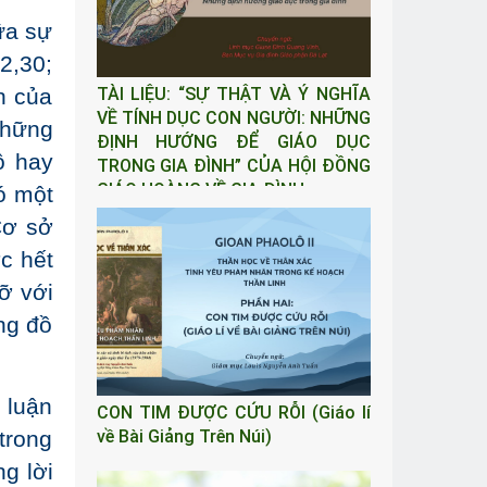
ữa sự
2,30;
TÀI LIỆU: “SỰ THẬT VÀ Ý NGHĨA
h của
VỀ TÍNH DỤC CON NGƯỜI: NHỮNG
những
ĐỊNH HƯỚNG ĐỂ GIÁO DỤC
ô hay
TRONG GIA ĐÌNH” CỦA HỘI ĐỒNG
GIÁO HOÀNG VỀ GIA ĐÌNH
ó một
Cơ sở
c hết
ỡ với
ng đồ
 luận
CON TIM ĐƯỢC CỨU RỖI (Giáo lí
về Bài Giảng Trên Núi)
trong
ng lời