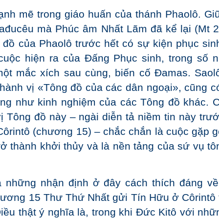
ạnh mẽ trong giáo huấn của thánh Phaolô. Gi
 Sađucêu mà Phúc âm Nhất Lãm đã kể lại (Mt 2
g đồ của Phaolô trước hết có sự kiện phục sin
cuộc hiện ra của Đấng Phục sinh, trong số 
một mắc xích sau cùng, biến cố Đamas. Saol
ở thành vị «Tông đồ của các dân ngoại», cũng c
giống như kinh nghiệm của các Tông đồ khác. 
ị Tông đồ này – ngài diễn tả niềm tin này trướ
ôrintô (chương 15) – chắc chắn là cuộc gặp g
rở thành khởi thủy và là nền tảng của sứ vụ tô
a những nhận định ở đây cách thích đáng về
hương 15 Thư Thứ Nhất gửi Tín Hữu ở Côrintô 
ều thật ý nghĩa là, trong khi Đức Kitô với nhữ