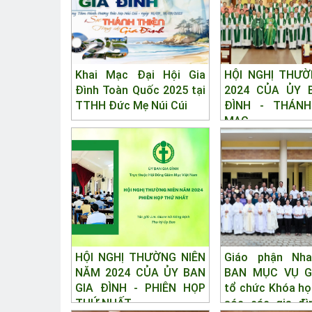
Khai Mạc Đại Hội Gia
HỘI NGHỊ THƯỜ
Đình Toàn Quốc 2025 tại
2024 CỦA ỦY 
TTHH Đức Mẹ Núi Cúi
ĐÌNH - THÁNH
MẠC
HỘI NGHỊ THƯỜNG NIÊN
Giáo phận Nha
NĂM 2024 CỦA ỦY BAN
BAN MỤC VỤ G
GIA ĐÌNH - PHIÊN HỌP
tổ chức Khóa h
THỨ NHẤT
sóc các gia đì