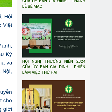
CỦA ỦY BAN GIA ĐÌNH - THÁNH
LỄ BẾ MẠC
, Hội
 Việt
Mạnh,
hư Ký
HỘI NGHỊ THƯỜNG NIÊN 2024
ha và
CỦA ỦY BAN GIA ĐÌNH - PHIÊN
 Nội,
LÀM VIỆC THỨ HAI
guyễn
t cho
 giới