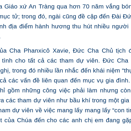
 của Giáo xứ An Tràng qua hơn 70 năm vắng bó
mục tử; trong đó, ngài cũng đề cập đến Đài Đ
ành địa điểm hành hương thu hút nhiều người 
.
của Cha Phanxicô Xavie, Đức Cha Chủ tịch 
 tình cho tất cả các tham dự viên. Đức Cha
hị, trong đó nhiều lần nhắc đến khái niệm “thự
t cả các vấn đề liên quan đến mục vụ gia đình.
chỉ gồm những công việc phải làm nhưng còn
ữa các tham dự viên như bầu khí trong một gia 
am dự viên về việc mang lấy mang lấy “con ti
ót của Chúa đến cho các anh chị em đang gặ