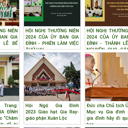
NG NIÊN
HỘI NGHỊ THƯỜNG NIÊN
HỘI NGHỊ THƯỜNG
BAN GIA
2024 CỦA ỦY BAN GIA
2024 CỦA ỦY BA
 LỄ BẾ
ĐÌNH - PHIÊN LÀM VIỆC
ĐÌNH - THÁNH L
THỨ HAI
NGUYỆN CHO CÁ
ĐÌNH
 Trang:
Hội Ngộ Gia Đình
Đức cha Chủ tịch 
IA ĐÌNH
2023 Giáo hạt Gia Ray-
Mục vụ Gia đình 
ọc “Chăm
giáo phận Xuân Lộc
gia đình hãy đi q
nh dễ bị
hẹp