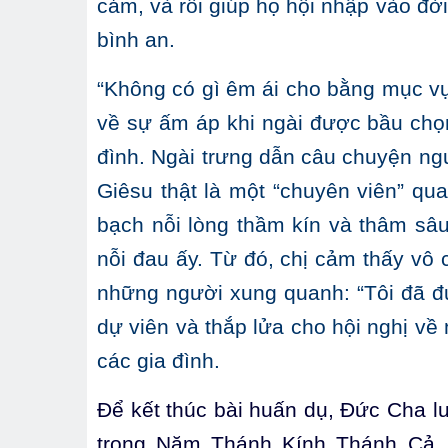
cảm, và rồi giúp họ hội nhập vào đờ
bình an.
“Không có gì êm ái cho bằng mục vụ
về sự ấm áp khi ngài được bầu chọ
đình. Ngài trưng dẫn câu chuyện n
Giêsu thật là một “chuyên viên” qu
bạch nỗi lòng thầm kín và thâm sâu
nỗi đau ấy. Từ đó, chị cảm thấy vô
những người xung quanh: “Tôi đã đ
dự viên và thắp lửa cho hội nghị v
các gia đình.
Để kết thúc bài huấn dụ, Đức Cha lưu
trong Năm Thánh Kính Thánh Cả,