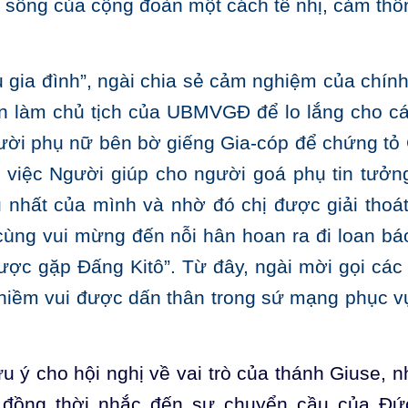
i sống của cộng đoàn một cách tế nhị, cảm thô
 gia đình”, ngài chia sẻ cảm nghiệm của chính
n làm chủ tịch của UBMVGĐ để lo lắng cho cá
gười phụ nữ bên bờ giếng Gia-cóp để chứng tỏ
a việc Người giúp cho người goá phụ tin tưởn
 nhất của mình và nhờ đó chị được giải thoát
 cùng vui mừng đến nỗi hân hoan ra đi loan bá
ược gặp Đấng Kitô”. Từ đây, ngài mời gọi các
ề niềm vui được dấn thân trong sứ mạng phục v
 ý cho hội nghị về vai trò của thánh Giuse, nh
 đồng thời nhắc đến sự chuyển cầu của Đ