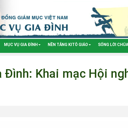
MỤC VỤ GIA ĐÌNH
NỀN TẢNG KITÔ GIÁO
SỐNG LỜI CHÚ
 Đình: Khai mạc Hội ngh