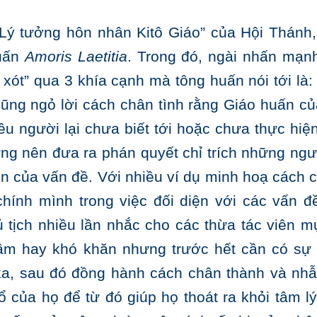
ý tưởng hôn nhân Kitô Giáo” của Hội Thánh, 
huấn
Amoris Laetitia
. Trong đó, ngài nhấn mạn
xót” qua 3 khía cạnh mà tông huấn nói tới là:
cũng ngỏ lời cách chân tình rằng Giáo huấn củ
ều người lại chưa biết tới hoặc chưa thực hiện
đừng nên đưa ra phán quyết chỉ trích những ngư
n của vấn đề. Với nhiều ví dụ minh hoạ cách c
hính mình trong việc đối diện với các vấn đ
 tịch nhiều lần nhắc cho các thừa tác viên m
 lầm hay khó khăn nhưng trước hết cần có sự
xa, sau đó đồng hành cách chân thành và nhẫ
ổ của họ để từ đó giúp họ thoát ra khỏi tâm l