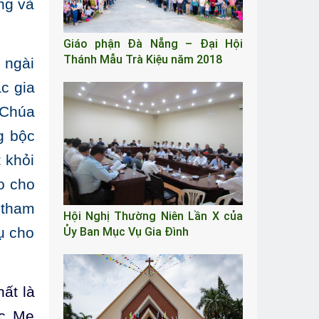
ng và
Giáo phận Đà Nẵng – Đại Hội
Thánh Mẫu Trà Kiệu năm 2018
 ngài
c gia
 Chúa
g bộc
 khỏi
o cho
 tham
Hội Nghị Thường Niên Lần X của
ụ cho
Ủy Ban Mục Vụ Gia Đình
ất là
ức Mẹ