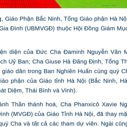
g, Giáo Phận Bắc Ninh, Tổng Giáo phận Hà Nội
 Gia Đình (UBMVGĐ) thuộc Hội Đồng Giám Mục
hiện diện của Đức Cha Đaminh Nguyễn Văn 
ịch Uỷ Ban; Cha Giuse Hà Đăng Định, Tổng T
 giáo dân trong Ban Nghiên Huấn cùng quý C
iáo phận của Giáo tỉnh Hà Nội (Bắc Ninh, Hà
t Diệm, Thái Bình và Vinh).
ánh Thần thánh hoá, Cha Phanxicô Xavie N
ình (MVGĐ) của Giáo Tỉnh Hà Nội, đã thay mặ
ý Cha và tất cả các tham dự viên. Ngài cũng