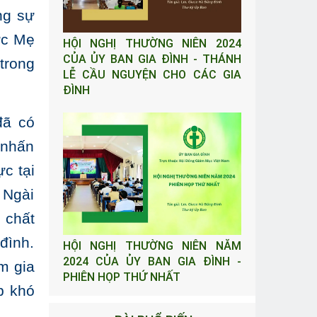
ng sự
ức Mẹ
HỘI NGHỊ THƯỜNG NIÊN 2024
CỦA ỦY BAN GIA ĐÌNH - THÁNH
trong
LỄ CẦU NGUYỆN CHO CÁC GIA
ĐÌNH
đã có
 nhấn
c tại
 Ngài
 chất
đình.
HỘI NGHỊ THƯỜNG NIÊN NĂM
2024 CỦA ỦY BAN GIA ĐÌNH -
m gia
PHIÊN HỌP THỨ NHẤT
p khó