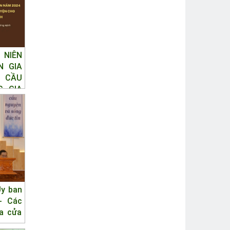
 NIÊN
N GIA
Ễ CẦU
C GIA
Ủy ban
- Các
ua cửa