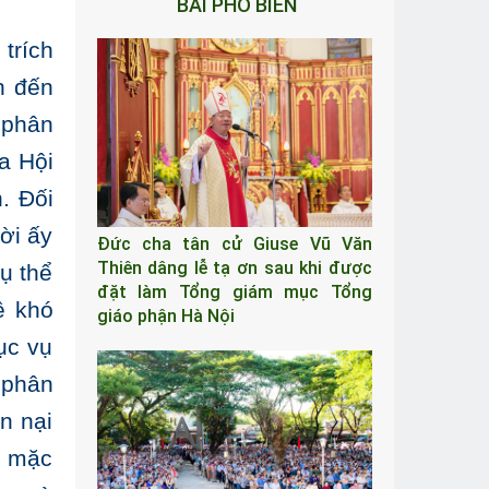
BÀI PHỔ BIẾN
trích
h đến
 phân
a Hội
. Đối
ời ấy
Đức cha tân cử Giuse Vũ Văn
Thiên dâng lễ tạ ơn sau khi được
ụ thể
đặt làm Tổng giám mục Tổng
ề khó
giáo phận Hà Nội
ục vụ
 phân
n nại
ý mặc