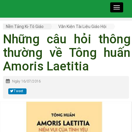
Toggle
navigat
Nền Tảng Ki-Tô Giáo
Văn Kiện Tài Liệu Giáo Hội
Những câu hỏi thông
thường về Tông huấn
Amoris Laetitia
Ngày 16/07/2016
Tweet