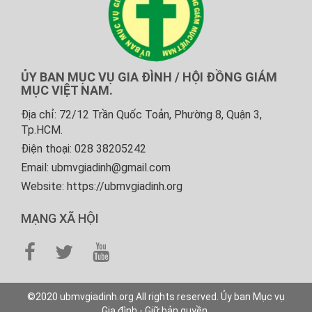
ỦY BAN MỤC VỤ GIA ĐÌNH / HỘI ĐỒNG GIÁM
MỤC VIỆT NAM.
Địa chỉ: 72/12 Trần Quốc Toản, Phường 8, Quận 3,
Tp.HCM.
Điện thoại: 028 38205242
Email: ubmvgiadinh@gmail.com
Website: https://ubmvgiadinh.org
MẠNG XÃ HỘI
©2020 ubmvgiadinh.org All rights reserved. Ủy ban Mục vụ
Gia đình - Giữ bản quyền.