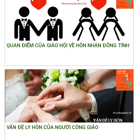
QUAN ĐIỂM CỦA GIÁO HỘI VỀ HÔN NHÂN ĐỒNG TÍNH
VẤN ĐỀ LY HÔN CỦA NGƯỜI CÔNG GIÁO