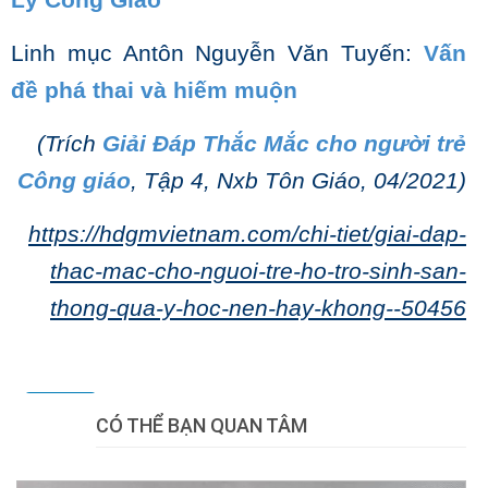
Lý Công Giáo
Linh mục Antôn Nguyễn Văn Tuyến:
Vấn
đề phá thai và hiếm muộn
(Trích
Giải Đáp Thắc Mắc cho người trẻ
Công giáo
, Tập 4, Nxb Tôn Giáo, 04/2021)
https://hdgmvietnam.com/chi-tiet/giai-dap-
thac-mac-cho-nguoi-tre-ho-tro-sinh-san-
thong-qua-y-hoc-nen-hay-khong--50456
Tweet
CÓ THỂ BẠN QUAN TÂM